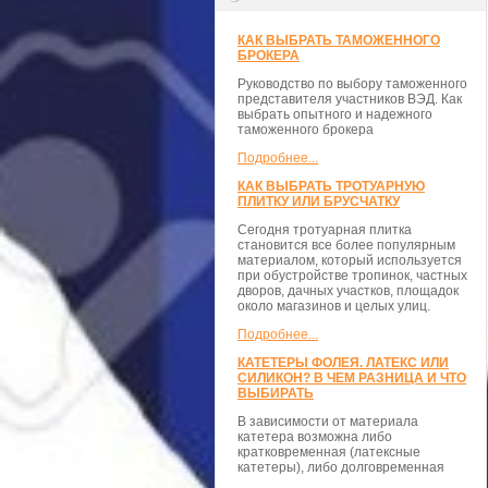
КАК ВЫБРАТЬ ТАМОЖЕННОГО
БРОКЕРА
Руководство по выбору таможенного
представителя участников ВЭД. Как
выбрать опытного и надежного
таможенного брокера
Подробнее...
КАК ВЫБРАТЬ ТРОТУАРНУЮ
ПЛИТКУ ИЛИ БРУСЧАТКУ
Сегодня тротуарная плитка
становится все более популярным
материалом, который используется
при обустройстве тропинок, частных
дворов, дачных участков, площадок
около магазинов и целых улиц.
Подробнее...
КАТЕТЕРЫ ФОЛЕЯ. ЛАТЕКС ИЛИ
СИЛИКОН? В ЧЕМ РАЗНИЦА И ЧТО
ВЫБИРАТЬ
В зависимости от материала
катетера возможна либо
кратковременная (латексные
катетеры), либо долговременная