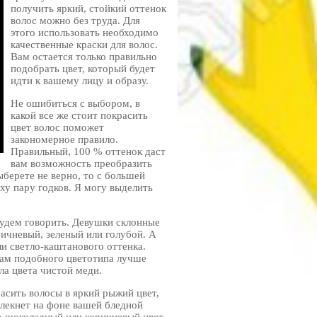
получить яркий, стойкий оттенок
волос можно без труда. Для
этого использовать необходимо
качественные краски для волос.
Вам остается только правильно
подобрать цвет, который будет
идти к вашему лицу и образу.
Не ошибиться с выбором, в
какой все же стоит покрасить
цвет волос поможет
закономерное правило.
Правильный, 100 % оттенок даст
вам возможность преобразить
ыберете не верно, то с большей
ху пару годков. Я могу выделить
 будем говорить. Девушки склонные
ричневый, зеленый или голубой. А
ли светло-каштанового оттенка.
мам подобного цветотипа лучше
ла цвета чистой меди.
асить волосы в яркий рыжий цвет,
блекнет на фоне вашей бледной