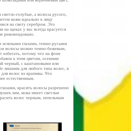
о шоколадный или коричневый цвет,
 светло-голубые, а волосы русого,
ветом кожи идеально к лицу
мся на свету серебром. Это
и на щеках у вас всегда красуется
не рекомендовано.
и зелеными глазами, темно-русыми
вои волосы можно темно-бежевым,
 избегать, потому что на фоне
обавок к этим цветам, осенним
ый черный, с каштановыми или
е лишним для любого типа волос, в
для волос из крапивы. Что
лее естественным.
 глазами, красить волосы разрешено
вушек зим, кожа имеет светлые
красить волос черным, пепельным