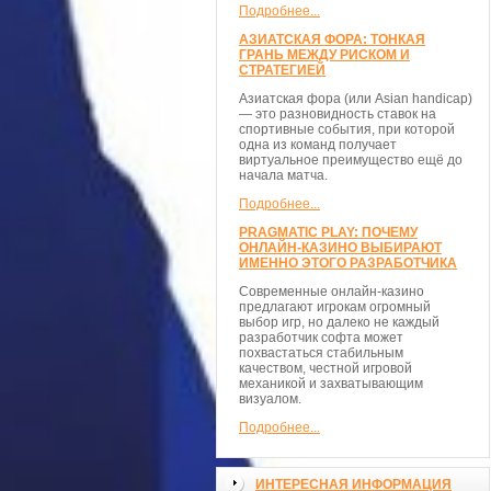
Подробнее...
АЗИАТСКАЯ ФОРА: ТОНКАЯ
ГРАНЬ МЕЖДУ РИСКОМ И
СТРАТЕГИЕЙ
Азиатская фора (или Asian handicap)
— это разновидность ставок на
спортивные события, при которой
одна из команд получает
виртуальное преимущество ещё до
начала матча.
Подробнее...
PRAGMATIC PLAY: ПОЧЕМУ
ОНЛАЙН-КАЗИНО ВЫБИРАЮТ
ИМЕННО ЭТОГО РАЗРАБОТЧИКА
Современные онлайн-казино
предлагают игрокам огромный
выбор игр, но далеко не каждый
разработчик софта может
похвастаться стабильным
качеством, честной игровой
механикой и захватывающим
визуалом.
Подробнее...
ИНТЕРЕСНАЯ ИНФОРМАЦИЯ