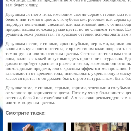
кожи лица. Если вы предпочитаете быть и дальше блондинкой, т
вам будет к лицу.
Девушкам летнего типа, имеющим светло-серые оттенки глаз или
белого или темного цвета, с голубоватым, розовым или серым ц
подойдет пепельный, снежный или платиновый цвет с отливающи
придаст вашим волосам русые цвета, но не слишком темные. Есл
румянец, кожа розоватая, то красные оттенки использовать вам 
Девушкам осени, с синими, ярко голубыми, черными, карими ил
волосами, кусающего оттенка, с ярким типом кожи покрасить с
темно-русым или золотистым цветом. Светлые оттенки вам стоит
лица, волосы с кожей могут выглядеть просто не натурально. Вд
дамам подойдут красные и рыжие оттенки, возможно однотонн
шоколадными прядями, или с красным эффектом мелирования. Н
зависимости от времени года, использовать укрепляющую маску 
касается цвета, то он должен быть строго натуральным, быть бо
Девушке зиме, с синими, серыми, карими, зелеными и голубыми
от черного до коричневого цвета. Потому что у большинства де
оттенки, белый или голубоватый. А я все-таки рекомендую вам 
или темно-русым цветом.
Смотрите также: