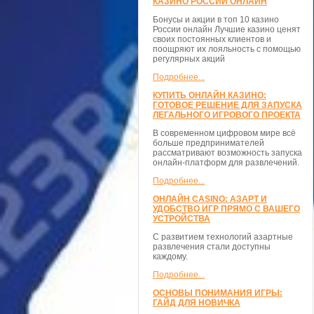
КАЗИНО РОССИИ ОНЛАЙН
Бонусы и акции в топ 10 казино
России онлайн Лучшие казино ценят
своих постоянных клиентов и
поощряют их лояльность с помощью
регулярных акций
Подробнее...
КУПИТЬ ОНЛАЙН КАЗИНО:
ГОТОВОЕ РЕШЕНИЕ ДЛЯ ЗАПУСКА
ЛЕГАЛЬНОГО ИГРОВОГО ПРОЕКТА
В современном цифровом мире всё
больше предпринимателей
рассматривают возможность запуска
онлайн-платформ для развлечений.
Подробнее...
ОНЛАЙН CASINO: АЗАРТ И
УДОБСТВО ИГР ПРЯМО С ВАШЕГО
УСТРОЙСТВА
С развитием технологий азартные
развлечения стали доступны
каждому.
Подробнее...
ОСНОВЫ ПОНИМАНИЯ ИГРЫ:
ГАЙД ДЛЯ НОВИЧКА