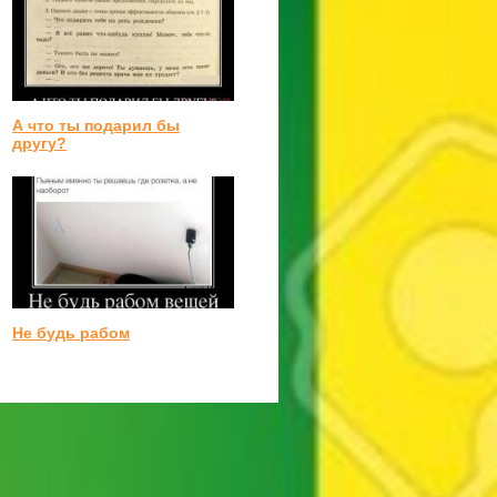
А что ты подарил бы
другу?
Не будь рабом