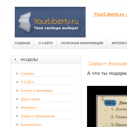
YourLiberty.r
ГЛАВНАЯ
О САЙТЕ
ПОЛЕЗНАЯ ИНФОРМАЦИЯ
ИНТЕРЕС
РАЗДЕЛЫ
Главная
»
Фотогале
А что ты подари
Главная
О Сайте
Бизнес и экономика
Дом и семья
Интернет
Наука и образование
Компьютеры