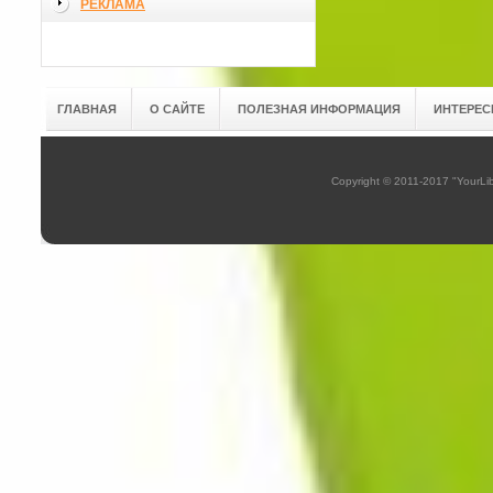
РЕКЛАМА
ГЛАВНАЯ
О САЙТЕ
ПОЛЕЗНАЯ ИНФОРМАЦИЯ
ИНТЕРЕС
Copyright © 2011-2017 "YourL