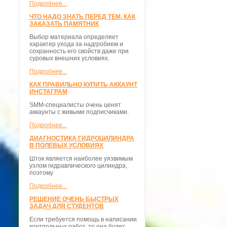
Подробнее...
ЧТО НАДО ЗНАТЬ ПЕРЕД ТЕМ, КАК
ЗАКАЗАТЬ ПАМЯТНИК
Выбор материала определяет
характер ухода за надгробием и
сохранность его свойств даже при
суровых внешних условиях.
Подробнее...
КАК ПРАВИЛЬНО КУПИТЬ АККАУНТ
ИНСТАГРАМ
SMM-специалисты очень ценят
аккаунты с живыми подписчиками.
Подробнее...
ДИАГНОСТИКА ГИДРОЦИЛИНДРА
В ПОЛЕВЫХ УСЛОВИЯХ
Шток является наиболее уязвимым
узлом гидравлического цилиндра,
поэтому
Подробнее...
РЕШЕНИЕ ОЧЕНЬ БЫСТРЫХ
ЗАДАЧ ДЛЯ СТУДЕНТОВ
Если требуется помощь в написании
контрольных работ, то она будет