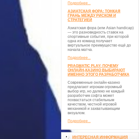
Подробнее...
АЗИАТСКАЯ ФОРА: ТОНКАЯ
ГРАНЬ МЕЖДУ РИСКОМ И
СТРАТЕГИЕЙ
Азиатская фора (или Asian handicap)
— это разновидность ставок на
спортивные события, при которой
одна из команд получает
виртуальное преимущество ещё до
начала матча.
Подробнее...
PRAGMATIC PLAY: ПОЧЕМУ
ОНЛАЙН-КАЗИНО ВЫБИРАЮТ
ИМЕННО ЭТОГО РАЗРАБОТЧИКА
Современные онлайн-казино
предлагают игрокам огромный
выбор игр, но далеко не каждый
разработчик софта может
похвастаться стабильным
качеством, честной игровой
механикой и захватывающим
визуалом.
Подробнее...
ИНТЕРЕСНАЯ ИНФОРМАЦИЯ