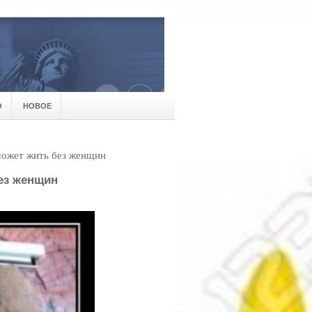
О
НОВОЕ
может жить без женщин
ез женщин