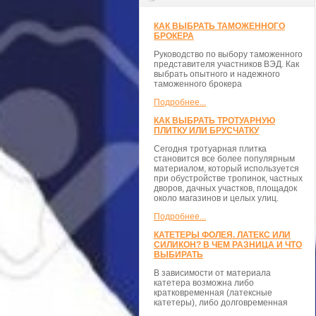
КАК ВЫБРАТЬ ТАМОЖЕННОГО
БРОКЕРА
Руководство по выбору таможенного
представителя участников ВЭД. Как
выбрать опытного и надежного
таможенного брокера
Подробнее...
КАК ВЫБРАТЬ ТРОТУАРНУЮ
ПЛИТКУ ИЛИ БРУСЧАТКУ
Сегодня тротуарная плитка
становится все более популярным
материалом, который используется
при обустройстве тропинок, частных
дворов, дачных участков, площадок
около магазинов и целых улиц.
Подробнее...
КАТЕТЕРЫ ФОЛЕЯ. ЛАТЕКС ИЛИ
СИЛИКОН? В ЧЕМ РАЗНИЦА И ЧТО
ВЫБИРАТЬ
В зависимости от материала
катетера возможна либо
кратковременная (латексные
катетеры), либо долговременная