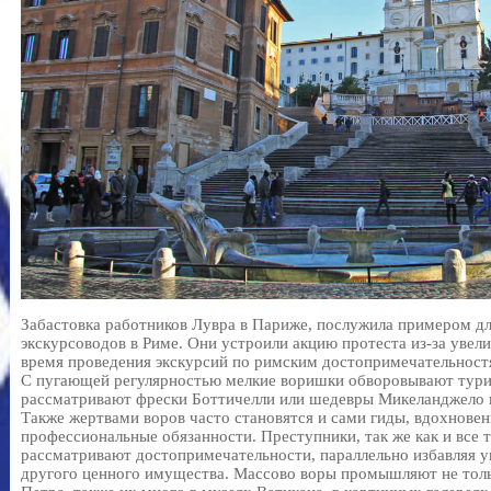
Забастовка работников Лувра в Париже, послужила примером д
экскурсоводов в Риме. Они устроили акцию протеста из-за увел
время проведения экскурсий по римским достопримечательност
С пугающей регулярностью мелкие воришки обворовывают тури
рассматривают фрески Боттичелли или шедевры Микеланджело н
Также жертвами воров часто становятся и сами гиды, вдохнов
профессиональные обязанности. Преступники, так же как и все т
рассматривают достопримечательности, параллельно избавляя у
другого ценного имущества. Массово воры промышляют не толь