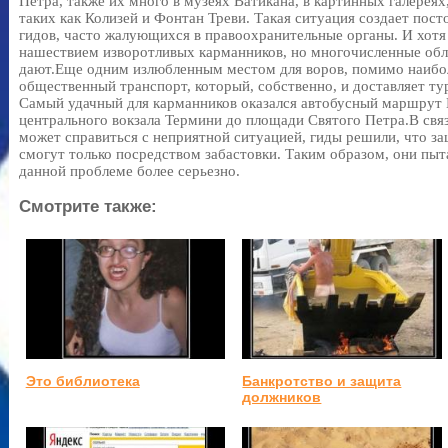
Петра, также их много в музеях Ватикана, в картинных галереях
таких как Колизей и Фонтан Треви. Такая ситуация создает пос
гидов, часто жалующихся в правоохранительные органы. И хотя
нашествием изворотливых карманников, но многочисленные обла
дают.Еще одним излюбленным местом для воров, помимо наибол
общественный транспорт, который, собственно, и доставляет ту
Самый удачный для карманников оказался автобусный маршрут 
центрального вокзала Термини до площади Святого Петра.В связ
может справиться с неприятной ситуацией, гиды решили, что за
смогут только посредством забастовки. Таким образом, они пыт
данной проблеме более серьезно.
Смотрите также:
Это библиотека
Банкротство и защита
должников