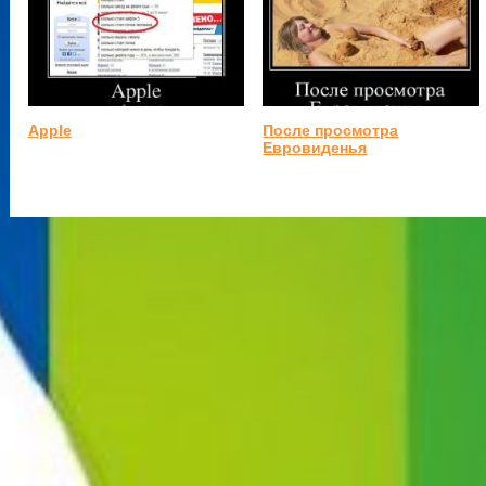
Apple
После просмотра
Евровиденья