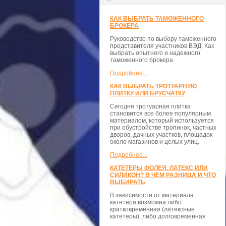
КАК ВЫБРАТЬ ТАМОЖЕННОГО
БРОКЕРА
Руководство по выбору таможенного
представителя участников ВЭД. Как
выбрать опытного и надежного
таможенного брокера
Подробнее...
КАК ВЫБРАТЬ ТРОТУАРНУЮ
ПЛИТКУ ИЛИ БРУСЧАТКУ
Сегодня тротуарная плитка
становится все более популярным
материалом, который используется
при обустройстве тропинок, частных
дворов, дачных участков, площадок
около магазинов и целых улиц.
Подробнее...
КАТЕТЕРЫ ФОЛЕЯ. ЛАТЕКС ИЛИ
СИЛИКОН? В ЧЕМ РАЗНИЦА И ЧТО
ВЫБИРАТЬ
В зависимости от материала
катетера возможна либо
кратковременная (латексные
катетеры), либо долговременная