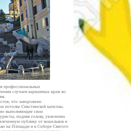
ля профессиональных
ичения случаев карманных краж во
ям.
стов, что заворожено
а потолке Сикстинской капеллы.
енно выполняющие свои
уристы, подняв голову, увлеченно
влеченную публику от кошельков и
ко на Площади и в Соборе Святого