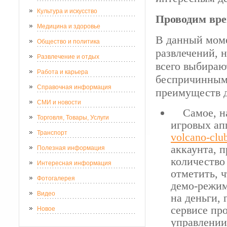
Культура и искусство
Проводим вре
Медицина и здоровье
В данный моме
Общество и политика
развлечений, н
Развлечение и отдых
всего выбираю
Работа и карьера
беспричинным,
Справочная информация
преимуществ д
СМИ и новости
Самое, нав
Торговля, Товары, Услуги
игровых ап
Транспорт
volcano-clu
аккаунта, 
Полезная информация
количество
Интересная информация
отметить, 
Фотогалерея
демо-режим
Видео
на деньги, 
сервисе про
Новое
управлении