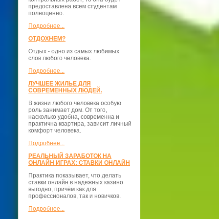
предоставлена всем студентам
полноценно.
Подробнее...
ОТДОХНЕМ?
Отдых - одно из самых любимых
слов любого человека.
Подробнее...
ЛУЧШЕЕ ЖИЛЬЕ ДЛЯ
СОВРЕМЕННЫХ ЛЮДЕЙ.
В жизни любого человека особую
роль занимает дом. От того,
насколько удобна, современна и
практична квартира, зависит личный
комфорт человека.
Подробнее...
РЕАЛЬНЫЙ ЗАРАБОТОК НА
ОНЛАЙН ИГРАХ: СТАВКИ ОНЛАЙН
Практика показывает, что делать
ставки онлайн в надежных казино
выгодно, причём как для
профессионалов, так и новичков.
Подробнее...