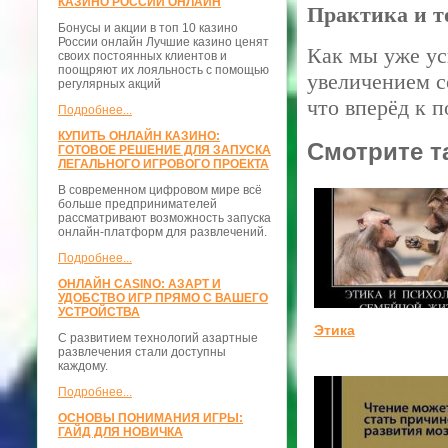
КАЗИНО РОССИИ ОНЛАЙН
Практика и т
Бонусы и акции в топ 10 казино
России онлайн Лучшие казино ценят
Как мы уже ус
своих постоянных клиентов и
поощряют их лояльность с помощью
увеличением с
регулярных акций
что вперёд к п
Подробнее...
КУПИТЬ ОНЛАЙН КАЗИНО:
Смотрите т
ГОТОВОЕ РЕШЕНИЕ ДЛЯ ЗАПУСКА
ЛЕГАЛЬНОГО ИГРОВОГО ПРОЕКТА
В современном цифровом мире всё
больше предпринимателей
рассматривают возможность запуска
онлайн-платформ для развлечений.
Подробнее...
ОНЛАЙН CASINO: АЗАРТ И
УДОБСТВО ИГР ПРЯМО С ВАШЕГО
УСТРОЙСТВА
Этика
С развитием технологий азартные
развлечения стали доступны
каждому.
Подробнее...
ОСНОВЫ ПОНИМАНИЯ ИГРЫ:
ГАЙД ДЛЯ НОВИЧКА