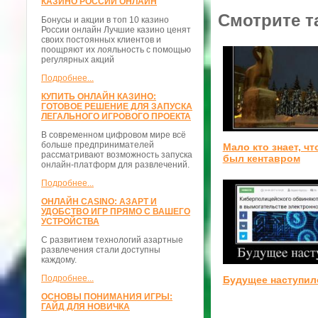
КАЗИНО РОССИИ ОНЛАЙН
Смотрите т
Бонусы и акции в топ 10 казино
России онлайн Лучшие казино ценят
своих постоянных клиентов и
поощряют их лояльность с помощью
регулярных акций
Подробнее...
КУПИТЬ ОНЛАЙН КАЗИНО:
ГОТОВОЕ РЕШЕНИЕ ДЛЯ ЗАПУСКА
ЛЕГАЛЬНОГО ИГРОВОГО ПРОЕКТА
В современном цифровом мире всё
больше предпринимателей
Мало кто знает, чт
рассматривают возможность запуска
был кентавром
онлайн-платформ для развлечений.
Подробнее...
ОНЛАЙН CASINO: АЗАРТ И
УДОБСТВО ИГР ПРЯМО С ВАШЕГО
УСТРОЙСТВА
С развитием технологий азартные
развлечения стали доступны
каждому.
Подробнее...
Будущее наступил
ОСНОВЫ ПОНИМАНИЯ ИГРЫ:
ГАЙД ДЛЯ НОВИЧКА