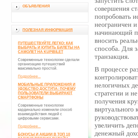
запустить сло
ОБЪЯВЛЕНИЯ
совершения ст
попробовать и
неограничен и
ПОЛЕЗНАЯ ИНФОРМАЦИЯ
начинающий по
вносить реаль
ПУТЕШЕСТВУЙТЕ ЛЕГКО: КАК
способа. Для 
ВЫБРАТЬ И КУПИТЬ БИЛЕТЫ НА
САМОЛЕТ НА KUPIBILET
транзакция.
Современные технологии сделали
организацию путешествий
В процессе ра
максимально простой.
контролироват
Подробнее...
нелогичных де
МОБИЛЬНЫЕ ПРИЛОЖЕНИЯ И
УДОБСТВО ДОСТУПА: ПОЧЕМУ
стратегии и не
ПОЛЬЗОВАТЕЛИ ВЫБИРАЮТ
СМАРТФОНЫ
получения кру
Современные технологии
виртуального 
кардинально изменили способ
взаимодействия людей с
руководствова
цифровыми сервисами.
увеличить деп
Подробнее...
денежный дохо
БОНУСЫ И АКЦИИ В ТОП 10