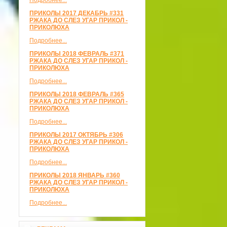
Подробнее...
ПРИКОЛЫ 2017 ДЕКАБРЬ #331
РЖАКА ДО СЛЕЗ УГАР ПРИКОЛ -
ПРИКОЛЮХА
Подробнее...
ПРИКОЛЫ 2018 ФЕВРАЛЬ #371
РЖАКА ДО СЛЕЗ УГАР ПРИКОЛ -
ПРИКОЛЮХА
Подробнее...
ПРИКОЛЫ 2018 ФЕВРАЛЬ #365
РЖАКА ДО СЛЕЗ УГАР ПРИКОЛ -
ПРИКОЛЮХА
Подробнее...
ПРИКОЛЫ 2017 ОКТЯБРЬ #306
РЖАКА ДО СЛЕЗ УГАР ПРИКОЛ -
ПРИКОЛЮХА
Подробнее...
ПРИКОЛЫ 2018 ЯНВАРЬ #360
РЖАКА ДО СЛЕЗ УГАР ПРИКОЛ -
ПРИКОЛЮХА
Подробнее...