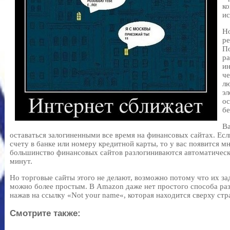
ко
ис
Но
ре
По
ра
ин
че
лю
эл
ос
бе
Ва
оставаться залогиненными все время на финансовых сайтах. Есл
счету в банке или номеру кредитной карты, то у вас появится 
большинство финансовых сайтов разлогиниваются автоматически
минут.
Но торговые сайты этого не делают, возможно потому что их зад
можно более простым. В Amazon даже нет простого способа раз
нажав на ссылку «Not your name«, которая находится сверху стр
Смотрите также: