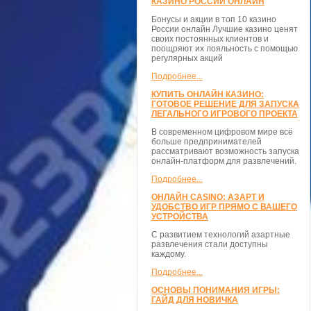
КАЗИНО РОССИИ ОНЛАЙН
Бонусы и акции в топ 10 казино
России онлайн Лучшие казино ценят
своих постоянных клиентов и
поощряют их лояльность с помощью
регулярных акций
Подробнее...
КУПИТЬ ОНЛАЙН КАЗИНО:
ГОТОВОЕ РЕШЕНИЕ ДЛЯ ЗАПУСКА
ЛЕГАЛЬНОГО ИГРОВОГО ПРОЕКТА
В современном цифровом мире всё
больше предпринимателей
рассматривают возможность запуска
онлайн-платформ для развлечений.
Подробнее...
ОНЛАЙН CASINO: АЗАРТ И
УДОБСТВО ИГР ПРЯМО С ВАШЕГО
УСТРОЙСТВА
С развитием технологий азартные
развлечения стали доступны
каждому.
Подробнее...
ОСНОВЫ ПОНИМАНИЯ ИГРЫ:
ГАЙД ДЛЯ НОВИЧКА