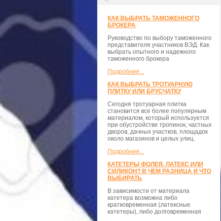
КАК ВЫБРАТЬ ТАМОЖЕННОГО
БРОКЕРА
Руководство по выбору таможенного
представителя участников ВЭД. Как
выбрать опытного и надежного
таможенного брокера
Подробнее...
КАК ВЫБРАТЬ ТРОТУАРНУЮ
ПЛИТКУ ИЛИ БРУСЧАТКУ
Сегодня тротуарная плитка
становится все более популярным
материалом, который используется
при обустройстве тропинок, частных
дворов, дачных участков, площадок
около магазинов и целых улиц.
Подробнее...
КАТЕТЕРЫ ФОЛЕЯ. ЛАТЕКС ИЛИ
СИЛИКОН? В ЧЕМ РАЗНИЦА И ЧТО
ВЫБИРАТЬ
В зависимости от материала
катетера возможна либо
кратковременная (латексные
катетеры), либо долговременная