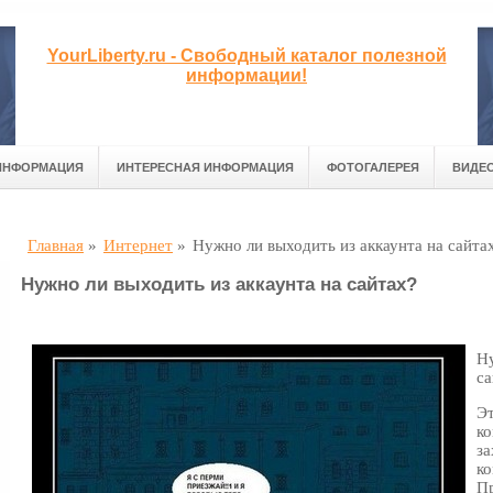
YourLiberty.ru - Свободный каталог полезной
информации!
ИНФОРМАЦИЯ
ИНТЕРЕСНАЯ ИНФОРМАЦИЯ
ФОТОГАЛЕРЕЯ
ВИДЕ
Главная
»
Интернет
»
Нужно ли выходить из аккаунта на сайта
Нужно ли выходить из аккаунта на сайтах?
Ну
са
Эт
ко
за
ко
Пр