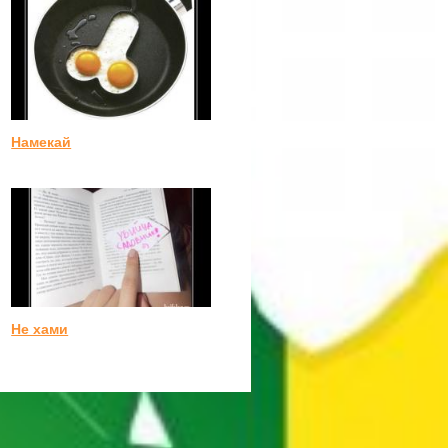
Намекай
Не хами