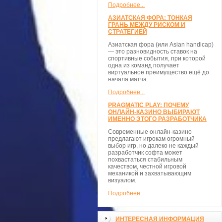
Подробнее...
АЗИАТСКАЯ ФОРА: ТОНКАЯ
ГРАНЬ МЕЖДУ РИСКОМ И
СТРАТЕГИЕЙ
Азиатская фора (или Asian handicap)
— это разновидность ставок на
спортивные события, при которой
одна из команд получает
виртуальное преимущество ещё до
начала матча.
Подробнее...
PRAGMATIC PLAY: ПОЧЕМУ
ОНЛАЙН-КАЗИНО ВЫБИРАЮТ
ИМЕННО ЭТОГО РАЗРАБОТЧИКА
Современные онлайн-казино
предлагают игрокам огромный
выбор игр, но далеко не каждый
разработчик софта может
похвастаться стабильным
качеством, честной игровой
механикой и захватывающим
визуалом.
Подробнее...
ИНТЕРЕСНАЯ ИНФОРМАЦИЯ