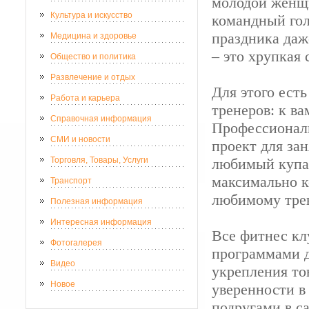
молодой женщи
Культура и искусство
командный гол
праздника даж
Медицина и здоровье
– это хрупкая 
Общество и политика
Развлечение и отдых
Для этого ест
Работа и карьера
тренеров: к ва
Справочная информация
Профессиональ
СМИ и новости
проект для зан
Торговля, Товары, Услуги
любимый купал
максимально к
Транспорт
любимому трен
Полезная информация
Интересная информация
Все фитнес кл
Фотогалерея
программами д
Видео
укрепления то
Новое
уверенности в 
подругами в с