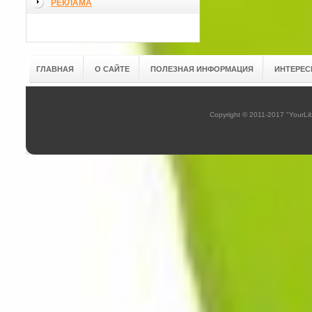
РЕКЛАМА
ГЛАВНАЯ
О САЙТЕ
ПОЛЕЗНАЯ ИНФОРМАЦИЯ
ИНТЕРЕС
Copyright © 2011-2017 "YourL