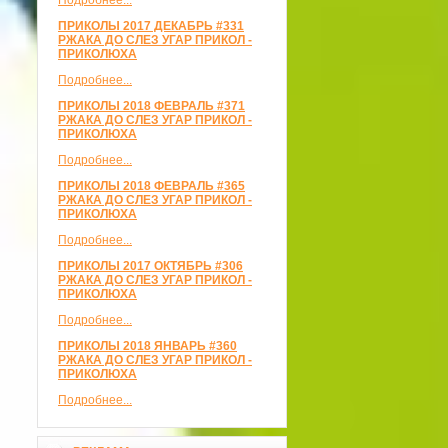
Подробнее...
ПРИКОЛЫ 2017 ДЕКАБРЬ #331
РЖАКА ДО СЛЕЗ УГАР ПРИКОЛ -
ПРИКОЛЮХА
Подробнее...
ПРИКОЛЫ 2018 ФЕВРАЛЬ #371
РЖАКА ДО СЛЕЗ УГАР ПРИКОЛ -
ПРИКОЛЮХА
Подробнее...
ПРИКОЛЫ 2018 ФЕВРАЛЬ #365
РЖАКА ДО СЛЕЗ УГАР ПРИКОЛ -
ПРИКОЛЮХА
Подробнее...
ПРИКОЛЫ 2017 ОКТЯБРЬ #306
РЖАКА ДО СЛЕЗ УГАР ПРИКОЛ -
ПРИКОЛЮХА
Подробнее...
ПРИКОЛЫ 2018 ЯНВАРЬ #360
РЖАКА ДО СЛЕЗ УГАР ПРИКОЛ -
ПРИКОЛЮХА
Подробнее...