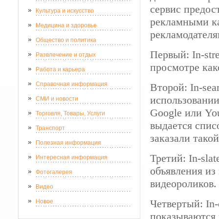
сервис предос
Культура и искусство
рекламными ка
Медицина и здоровье
рекламодателя
Общество и политика
Первый: In-str
Развлечение и отдых
просмотре как
Работа и карьера
Справочная информация
Второй: In-sea
использовании
СМИ и новости
Google или Yo
Торговля, Товары, Услуги
выдается спис
Транспорт
заказали тако
Полезная информация
Третий: In-sla
Интересная информация
объявления из
Фотогалерея
видеороликов.
Видео
Четвертый: In-
Новое
показываются 