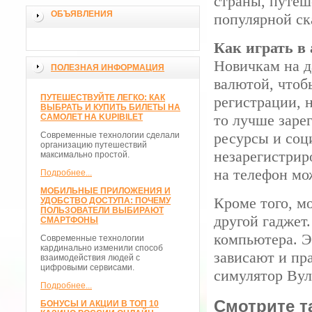
страны, путеш
ОБЪЯВЛЕНИЯ
популярной ска
Как играть в
Новичкам на д
ПОЛЕЗНАЯ ИНФОРМАЦИЯ
валютой, чтоб
ПУТЕШЕСТВУЙТЕ ЛЕГКО: КАК
регистрации, н
ВЫБРАТЬ И КУПИТЬ БИЛЕТЫ НА
то лучше заре
САМОЛЕТ НА KUPIBILET
ресурсы и соц
Современные технологии сделали
организацию путешествий
незарегистрир
максимально простой.
на телефон мо
Подробнее...
МОБИЛЬНЫЕ ПРИЛОЖЕНИЯ И
Кроме того, м
УДОБСТВО ДОСТУПА: ПОЧЕМУ
ПОЛЬЗОВАТЕЛИ ВЫБИРАЮТ
другой гаджет.
СМАРТФОНЫ
компьютера. Э
Современные технологии
кардинально изменили способ
зависают и пр
взаимодействия людей с
цифровыми сервисами.
симулятор Вул
Подробнее...
Смотрите т
БОНУСЫ И АКЦИИ В ТОП 10