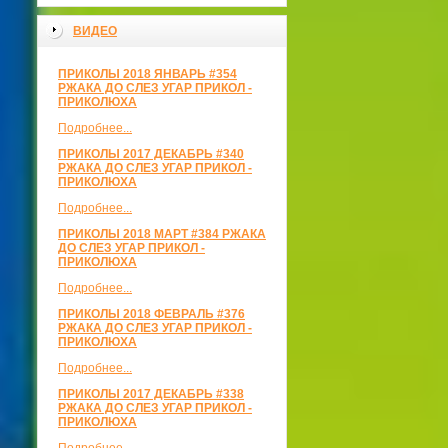
ВИДЕО
ПРИКОЛЫ 2018 ЯНВАРЬ #354
РЖАКА ДО СЛЕЗ УГАР ПРИКОЛ -
ПРИКОЛЮХА
Подробнее...
ПРИКОЛЫ 2017 ДЕКАБРЬ #340
РЖАКА ДО СЛЕЗ УГАР ПРИКОЛ -
ПРИКОЛЮХА
Подробнее...
ПРИКОЛЫ 2018 МАРТ #384 РЖАКА
ДО СЛЕЗ УГАР ПРИКОЛ -
ПРИКОЛЮХА
Подробнее...
ПРИКОЛЫ 2018 ФЕВРАЛЬ #376
РЖАКА ДО СЛЕЗ УГАР ПРИКОЛ -
ПРИКОЛЮХА
Подробнее...
ПРИКОЛЫ 2017 ДЕКАБРЬ #338
РЖАКА ДО СЛЕЗ УГАР ПРИКОЛ -
ПРИКОЛЮХА