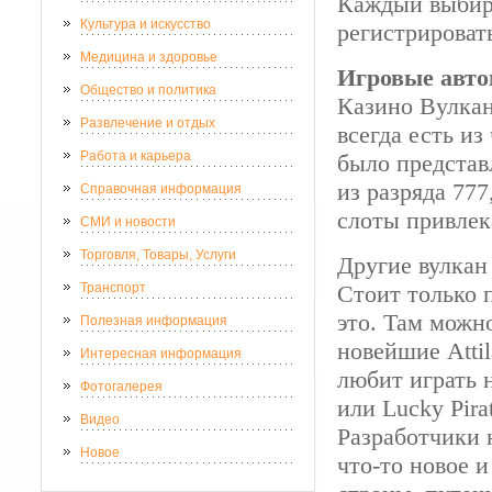
Каждый выбирае
Культура и искусство
регистрировать
Медицина и здоровье
Игровые авто
Общество и политика
Казино Вулкан
Развлечение и отдых
всегда есть из
Работа и карьера
было представ
из разряда 777
Справочная информация
слоты привлек
СМИ и новости
Торговля, Товары, Услуги
Другие вулкан
Транспорт
Стоит только п
это. Там можн
Полезная информация
новейшие Attil
Интересная информация
любит играть 
Фотогалерея
или Lucky Pira
Видео
Разработчики 
Новое
что-то новое 