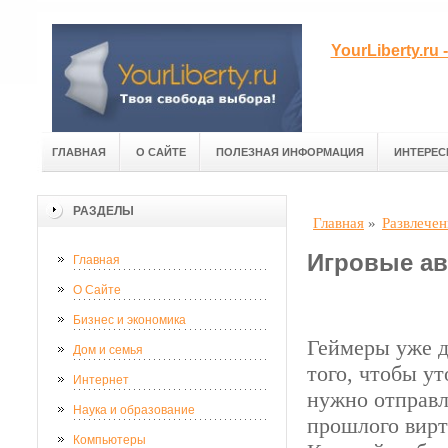
YourLiberty.r
ГЛАВНАЯ
О САЙТЕ
ПОЛЕЗНАЯ ИНФОРМАЦИЯ
ИНТЕРЕС
РАЗДЕЛЫ
Главная
»
Развлечен
Игровые ав
Главная
О Сайте
Бизнес и экономика
Геймеры уже д
Дом и семья
того, чтобы ут
Интернет
нужно отправля
Наука и образование
прошлого вирт
Компьютеры