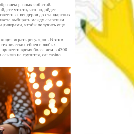
бразием разных событий.
найдете что-то, что подойдет
известных вендеров до стандартных
 можете выбирать между азартным
ми дилерами, чтобы получить еще
опция играть регулярно. В этом
т технических сбоев и любых
провести время более чем в 4300
ссылка не грузится, cat casino