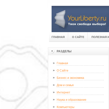
ГЛАВНАЯ
О САЙТЕ
ПОЛЕЗНАЯ 
РАЗДЕЛЫ
Главная
О Сайте
Бизнес и экономика
Дом и семья
Интернет
Наука и образование
Компьютеры