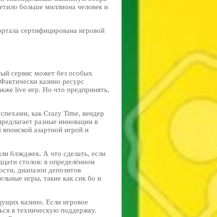
сетило больше миллиона человек и
портала сертифицирована игровой
тный сервис может без особых
Фактически казино ресурс
акже live игр. Но что предпринять,
спехами, как Crazy Time, вендер
предлагает разные инновации в
й японской азартной игрой и
или блэкджек. А что сделать, если
дцати столов: в определённом
ости, диапазон депозитов
льные игры, такие как сик бо и
дущих казино. Если игровое
ься в техническую поддержку.