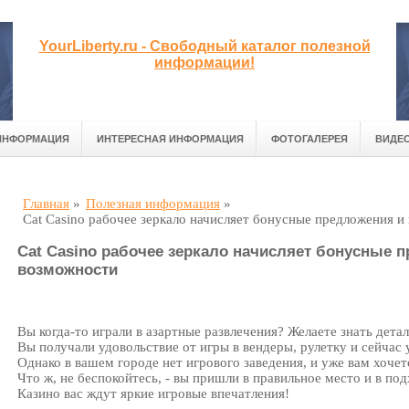
YourLiberty.ru - Свободный каталог полезной
информации!
ИНФОРМАЦИЯ
ИНТЕРЕСНАЯ ИНФОРМАЦИЯ
ФОТОГАЛЕРЕЯ
ВИДЕ
Главная
»
Полезная информация
»
Cat Casino рабочее зеркало начисляет бонусные предложения 
Cat Casino рабочее зеркало начисляет бонусные 
возможности
Вы когда-то играли в азартные развлечения? Желаете знать дета
Вы получали удовольствие от игры в вендеры, рулетку и сейчас
Однако в вашем городе нет игрового заведения, и уже вам хочетс
Что ж, не беспокойтесь, - вы пришли в правильное место и в по
Казино вас ждут яркие игровые впечатления!