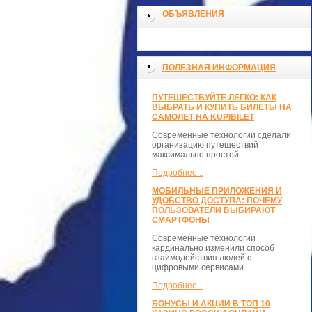
ОБЪЯВЛЕНИЯ
ПОЛЕЗНАЯ ИНФОРМАЦИЯ
ПУТЕШЕСТВУЙТЕ ЛЕГКО: КАК
ВЫБРАТЬ И КУПИТЬ БИЛЕТЫ НА
САМОЛЕТ НА KUPIBILET
Современные технологии сделали
организацию путешествий
максимально простой.
Подробнее...
МОБИЛЬНЫЕ ПРИЛОЖЕНИЯ И
УДОБСТВО ДОСТУПА: ПОЧЕМУ
ПОЛЬЗОВАТЕЛИ ВЫБИРАЮТ
СМАРТФОНЫ
Современные технологии
кардинально изменили способ
взаимодействия людей с
цифровыми сервисами.
Подробнее...
БОНУСЫ И АКЦИИ В ТОП 10