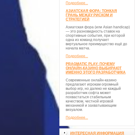
Подробнее...
АЗИАТСКАЯ ФОРА: ТОНКАЯ
ГРАНЬ МЕЖДУ РИСКОМ И
СТРАТЕГИЕЙ
Азиатская фора (или Asian handicap)
— это разновидность ставок на
спортивные события, при которой
одна из команд получает
виртуальное преимущество ещё до
начала матча.
Подробнее...
PRAGMATIC PLAY: ПОЧЕМУ
ОНЛАЙН-КАЗИНО ВЫБИРАЮТ
ИМЕННО ЭТОГО РАЗРАБОТЧИКА
Современные онлайн-казино
предлагают игрокам огромный
выбор игр, но далеко не каждый
разработчик софта может
похвастаться стабильным
качеством, честной игровой
механикой и захватывающим
визуалом.
Подробнее...
ИНТЕРЕСНАЯ ИНФОРМАЦИЯ