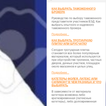
КАК ВЫБРАТЬ ТАМОЖЕННОГО
БРОКЕРА
Руководство по выбору таможенного
представителя участников ВЭД. Как
выбрать опытного и надежного
таможенного брокера
Подробнее...
КАК ВЫБРАТЬ ТРОТУАРНУЮ
ПЛИТКУ ИЛИ БРУСЧАТКУ
Сегодня тротуарная плитка
становится все более популярным
материалом, который используется
при обустройстве тропинок, частных
дворов, дачных участков, площадок
около магазинов и целых улиц.
Подробнее...
КАТЕТЕРЫ ФОЛЕЯ. ЛАТЕКС ИЛИ
СИЛИКОН? В ЧЕМ РАЗНИЦА И ЧТО
ВЫБИРАТЬ
В зависимости от материала
катетера возможна либо
кратковременная (латексные
катетеры), либо долговременная