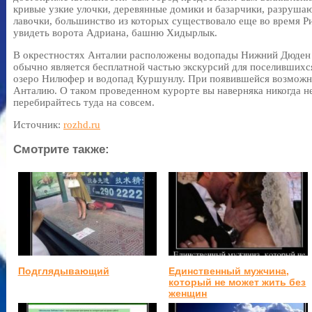
кривые узкие улочки, деревянные домики и базарчики, разруш
лавочки, большинство из которых существовало еще во время 
увидеть ворота Адриана, башню Хидырлык.
В окрестностях Анталии расположены водопады Нижний Дюден 
обычно является бесплатной частью экскурсий для поселившихся
озеро Нилюфер и водопад Куршунлу. При появившейся возможно
Анталию. О таком проведенном курорте вы наверняка никогда н
перебирайтесь туда на совсем.
Источник:
rozhd.ru
Смотрите также:
Подглядывающий
Единственный мужчина,
который не может жить без
женщин