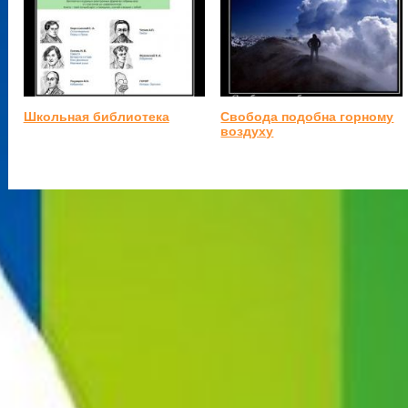
Школьная библиотека
Свобода подобна горному
воздуху