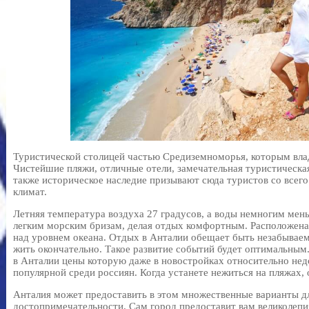
Туристической столицей частью Средиземноморья, которым влад
Чистейшие пляжи, отличные отели, замечательная туристическая
также историческое наследие призывают сюда туристов со всег
климат.
Летняя температура воздуха 27 градусов, а воды немногим мен
легким морским бризам, делая отдых комфортным. Расположена
над уровнем океана. Отдых в Анталии обещает быть незабываем
жить окончательно. Такое развитие событий будет оптимальным
в Анталии цены которую даже в новостройках относительно недо
популярной среди россиян. Когда устанете нежиться на пляжах, 
Анталия может предоставить в этом множественные варианты д
достопримечательности. Сам город предоставит вам великолеп