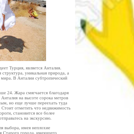
еет Турция, является Анталия.
 структура, уникальная природа, а
о мира. В Анталии субтропический
ьше 24. Жара смягчается благодаря
 Анталия на высоте сорока метров
ым, но еще лучше переехать туда
. Стоит отметить что недвижимость
роги, становится все более
отправьтесь на экскурсию.
ля выбора, имея неплохие
ия Старого города, имеющего