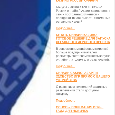
КАЗИНО РОССИИ ОНЛАЙН
Бонусы и акции в топ 10 казино
России онлайн Лучшие казино ценят
своих постоянных клиентов и
поощряют их лояльность с помощью
регулярных акций
Подробнее...
КУПИТЬ ОНЛАЙН КАЗИНО:
ГОТОВОЕ РЕШЕНИЕ ДЛЯ ЗАПУСКА
ЛЕГАЛЬНОГО ИГРОВОГО ПРОЕКТА
В современном цифровом мире всё
больше предпринимателей
рассматривают возможность запуска
онлайн-платформ для развлечений.
Подробнее...
ОНЛАЙН CASINO: АЗАРТ И
УДОБСТВО ИГР ПРЯМО С ВАШЕГО
УСТРОЙСТВА
С развитием технологий азартные
развлечения стали доступны
каждому.
Подробнее...
ОСНОВЫ ПОНИМАНИЯ ИГРЫ:
ГАЙД ДЛЯ НОВИЧКА