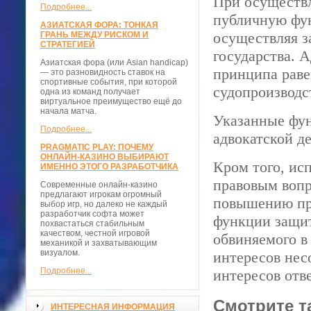
При осуществл
Подробнее...
публичную фун
АЗИАТСКАЯ ФОРА: ТОНКАЯ
осуществляя з
ГРАНЬ МЕЖДУ РИСКОМ И
СТРАТЕГИЕЙ
государства. 
Азиатская фора (или Asian handicap)
принципа раве
— это разновидность ставок на
спортивные события, при которой
судопроизводс
одна из команд получает
виртуальное преимущество ещё до
начала матча.
Указанные фу
Подробнее...
адвокатской д
PRAGMATIC PLAY: ПОЧЕМУ
ОНЛАЙН-КАЗИНО ВЫБИРАЮТ
Кром того, ис
ИМЕННО ЭТОГО РАЗРАБОТЧИКА
правовым вопр
Современные онлайн-казино
предлагают игрокам огромный
повышению пра
выбор игр, но далеко не каждый
разработчик софта может
функции защит
похвастаться стабильным
качеством, честной игровой
обвиняемого в
механикой и захватывающим
визуалом.
интересов нес
Подробнее...
интересов отве
Смотрите т
ИНТЕРЕСНАЯ ИНФОРМАЦИЯ