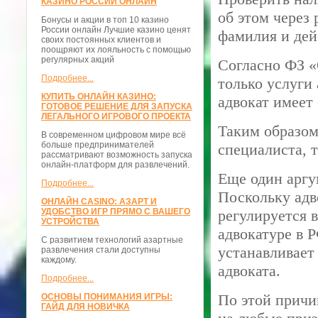
КАЗИНО РОССИИ ОНЛАЙН
об этом через
Бонусы и акции в топ 10 казино
России онлайн Лучшие казино ценят
фамилия и дей
своих постоянных клиентов и
поощряют их лояльность с помощью
регулярных акций
Согласно ФЗ «
Подробнее...
только услуги
КУПИТЬ ОНЛАЙН КАЗИНО:
адвокат имеет
ГОТОВОЕ РЕШЕНИЕ ДЛЯ ЗАПУСКА
ЛЕГАЛЬНОГО ИГРОВОГО ПРОЕКТА
Таким образом
В современном цифровом мире всё
больше предпринимателей
специалиста, 
рассматривают возможность запуска
онлайн-платформ для развлечений.
Еще один аргу
Подробнее...
Поскольку адв
ОНЛАЙН CASINO: АЗАРТ И
УДОБСТВО ИГР ПРЯМО С ВАШЕГО
регулируется 
УСТРОЙСТВА
адвокатуре в 
С развитием технологий азартные
устанавливает
развлечения стали доступны
каждому.
адвоката.
Подробнее...
По этой причи
ОСНОВЫ ПОНИМАНИЯ ИГРЫ:
ГАЙД ДЛЯ НОВИЧКА