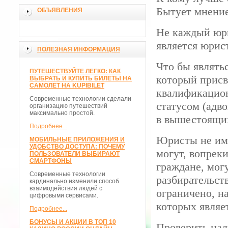
Бытует мнение
ОБЪЯВЛЕНИЯ
Не каждый юри
является юрис
ПОЛЕЗНАЯ ИНФОРМАЦИЯ
Что бы являть
ПУТЕШЕСТВУЙТЕ ЛЕГКО: КАК
который присв
ВЫБРАТЬ И КУПИТЬ БИЛЕТЫ НА
САМОЛЕТ НА KUPIBILET
квалификацион
Современные технологии сделали
статусом (адв
организацию путешествий
максимально простой.
в вышестоящих
Подробнее...
Юристы не име
МОБИЛЬНЫЕ ПРИЛОЖЕНИЯ И
УДОБСТВО ДОСТУПА: ПОЧЕМУ
могут, вопре
ПОЛЬЗОВАТЕЛИ ВЫБИРАЮТ
СМАРТФОНЫ
граждане, мог
Современные технологии
разбирательст
кардинально изменили способ
взаимодействия людей с
ограничено, н
цифровыми сервисами.
которых являе
Подробнее...
БОНУСЫ И АКЦИИ В ТОП 10
Проверить нал