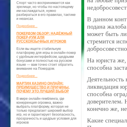
на любые приз
Спорт часто воспринимается как
недобросовест
зрелище, но чтобы по-настоящему
им наслаждаться, нужно
разбираться в его правилах, тактике
В данном конт
и нюансах.
подана жалоба
Подробнее...
может быть ли
ПОКЕРДОМ ОБЗОР: НАДЁЖНЫЙ
ПОКЕР-РУМ ДЛЯ
стремится исп
РУССКОЯЗЫЧНЫХ ИГРОКОВ
добросовестно
Если вы ищете стабильную
платформу для игры в онлайн-покер
с удобным интерфейсом, щедрыми
На юриста же,
бонусами и полностью на русском
языке — вам точно стоит обратить
способна заст
внимание на Покердом.
Подробнее...
Деятельность 
МАРТИН КАЗИНО ОНЛАЙН:
ликвидация юр
ПРЕИМУЩЕСТВО И ПРИЧИНЫ,
ПОЧЕМУ ЭТО ЛУЧШИЙ ВЫБОР
способна огра
В мире онлайн-гемблинга, где
доверителем. 
конкуренция огромна, важно
выбрать платформу, которая не
конечно же, не
только предлагает широкий выбор
игр, но и гарантирует безопасность,
прозрачность и щедрые условия для
Какие специал
игроков