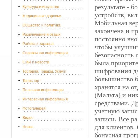
результате - б
Культура и искусство
устройств, вк
Медицина и здоровье
Мобильная ве
Общество и политика
закончена и п
Развлечение и отдых
постоянно вно
Работа и карьера
чтобы улучшит
Справочная информация
безопасность 
была приоритет
СМИ и новости
шифрования да
Торговля, Товары, Услуги
большинство б
Транспорт
хранятся на о
Полезная информация
(Мальта) и ни
Интересная информация
средствами. Д
Фотогалерея
учетную запис
записи. Все р
Видео
для клиентов.
Новое
бонусная прог