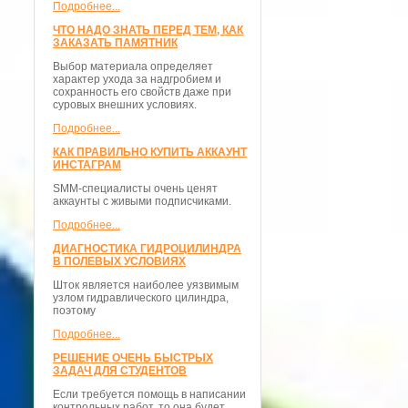
Подробнее...
ЧТО НАДО ЗНАТЬ ПЕРЕД ТЕМ, КАК
ЗАКАЗАТЬ ПАМЯТНИК
Выбор материала определяет
характер ухода за надгробием и
сохранность его свойств даже при
суровых внешних условиях.
Подробнее...
КАК ПРАВИЛЬНО КУПИТЬ АККАУНТ
ИНСТАГРАМ
SMM-специалисты очень ценят
аккаунты с живыми подписчиками.
Подробнее...
ДИАГНОСТИКА ГИДРОЦИЛИНДРА
В ПОЛЕВЫХ УСЛОВИЯХ
Шток является наиболее уязвимым
узлом гидравлического цилиндра,
поэтому
Подробнее...
РЕШЕНИЕ ОЧЕНЬ БЫСТРЫХ
ЗАДАЧ ДЛЯ СТУДЕНТОВ
Если требуется помощь в написании
контрольных работ, то она будет