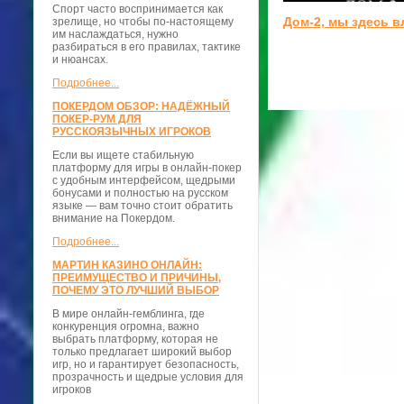
Спорт часто воспринимается как
Дом-2, мы здесь в
зрелище, но чтобы по-настоящему
им наслаждаться, нужно
разбираться в его правилах, тактике
и нюансах.
Подробнее...
ПОКЕРДОМ ОБЗОР: НАДЁЖНЫЙ
ПОКЕР-РУМ ДЛЯ
РУССКОЯЗЫЧНЫХ ИГРОКОВ
Если вы ищете стабильную
платформу для игры в онлайн-покер
с удобным интерфейсом, щедрыми
бонусами и полностью на русском
языке — вам точно стоит обратить
внимание на Покердом.
Подробнее...
МАРТИН КАЗИНО ОНЛАЙН:
ПРЕИМУЩЕСТВО И ПРИЧИНЫ,
ПОЧЕМУ ЭТО ЛУЧШИЙ ВЫБОР
В мире онлайн-гемблинга, где
конкуренция огромна, важно
выбрать платформу, которая не
только предлагает широкий выбор
игр, но и гарантирует безопасность,
прозрачность и щедрые условия для
игроков