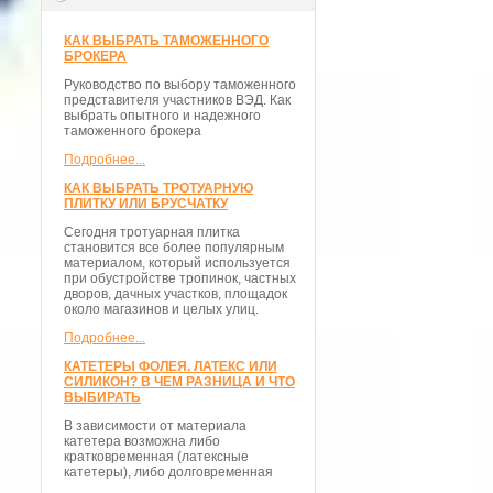
КАК ВЫБРАТЬ ТАМОЖЕННОГО
БРОКЕРА
Руководство по выбору таможенного
представителя участников ВЭД. Как
выбрать опытного и надежного
таможенного брокера
Подробнее...
КАК ВЫБРАТЬ ТРОТУАРНУЮ
ПЛИТКУ ИЛИ БРУСЧАТКУ
Сегодня тротуарная плитка
становится все более популярным
материалом, который используется
при обустройстве тропинок, частных
дворов, дачных участков, площадок
около магазинов и целых улиц.
Подробнее...
КАТЕТЕРЫ ФОЛЕЯ. ЛАТЕКС ИЛИ
СИЛИКОН? В ЧЕМ РАЗНИЦА И ЧТО
ВЫБИРАТЬ
В зависимости от материала
катетера возможна либо
кратковременная (латексные
катетеры), либо долговременная