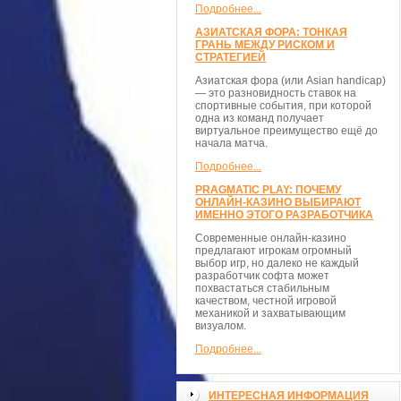
Подробнее...
АЗИАТСКАЯ ФОРА: ТОНКАЯ
ГРАНЬ МЕЖДУ РИСКОМ И
СТРАТЕГИЕЙ
Азиатская фора (или Asian handicap)
— это разновидность ставок на
спортивные события, при которой
одна из команд получает
виртуальное преимущество ещё до
начала матча.
Подробнее...
PRAGMATIC PLAY: ПОЧЕМУ
ОНЛАЙН-КАЗИНО ВЫБИРАЮТ
ИМЕННО ЭТОГО РАЗРАБОТЧИКА
Современные онлайн-казино
предлагают игрокам огромный
выбор игр, но далеко не каждый
разработчик софта может
похвастаться стабильным
качеством, честной игровой
механикой и захватывающим
визуалом.
Подробнее...
ИНТЕРЕСНАЯ ИНФОРМАЦИЯ