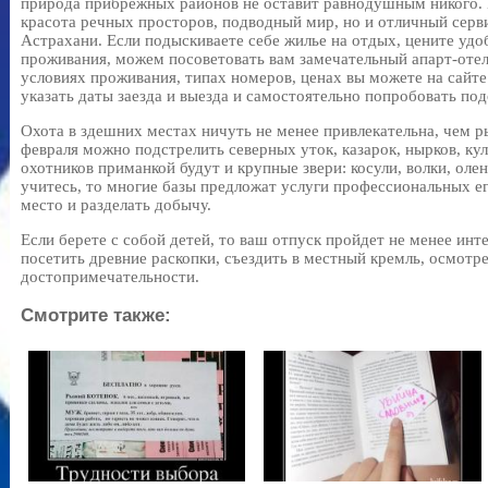
природа прибрежных районов не оставит равнодушным никого. 
красота речных просторов, подводный мир, но и отличный серви
Астрахани. Если подыскиваете себе жилье на отдых, цените удо
проживания, можем посоветовать вам замечательный апарт-отел
условиях проживания, типах номеров, ценах вы можете на сайте
указать даты заезда и выезда и самостоятельно попробовать по
Охота в здешних местах ничуть не менее привлекательна, чем ры
февраля можно подстрелить северных уток, казарок, нырков, кул
охотников приманкой будут и крупные звери: косули, волки, олен
учитесь, то многие базы предложат услуги профессиональных е
место и разделать добычу.
Если берете с собой детей, то ваш отпуск пройдет не менее инт
посетить древние раскопки, съездить в местный кремль, осмотр
достопримечательности.
Смотрите также: