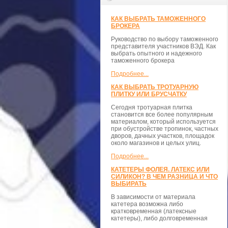
КАК ВЫБРАТЬ ТАМОЖЕННОГО
БРОКЕРА
Руководство по выбору таможенного
представителя участников ВЭД. Как
выбрать опытного и надежного
таможенного брокера
Подробнее...
КАК ВЫБРАТЬ ТРОТУАРНУЮ
ПЛИТКУ ИЛИ БРУСЧАТКУ
Сегодня тротуарная плитка
становится все более популярным
материалом, который используется
при обустройстве тропинок, частных
дворов, дачных участков, площадок
около магазинов и целых улиц.
Подробнее...
КАТЕТЕРЫ ФОЛЕЯ. ЛАТЕКС ИЛИ
СИЛИКОН? В ЧЕМ РАЗНИЦА И ЧТО
ВЫБИРАТЬ
В зависимости от материала
катетера возможна либо
кратковременная (латексные
катетеры), либо долговременная