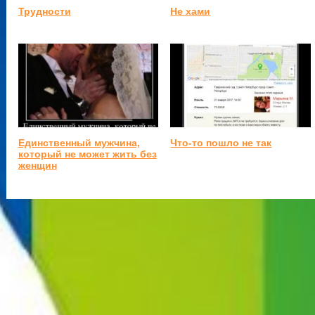
Трудности
Не хами
Единственный мужчина,
Что-то пошло не так
который не может жить без
женщин