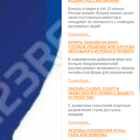
КАЗИНО РОССИИ ОНЛАЙН
Бонусы и акции в топ 10 казино
России онлайн Лучшие казино ценят
своих постоянных клиентов и
поощряют их лояльность с помощью
регулярных акций
Подробнее...
КУПИТЬ ОНЛАЙН КАЗИНО:
ГОТОВОЕ РЕШЕНИЕ ДЛЯ ЗАПУСКА
ЛЕГАЛЬНОГО ИГРОВОГО ПРОЕКТА
В современном цифровом мире всё
больше предпринимателей
рассматривают возможность запуска
онлайн-платформ для развлечений.
Подробнее...
ОНЛАЙН CASINO: АЗАРТ И
УДОБСТВО ИГР ПРЯМО С ВАШЕГО
УСТРОЙСТВА
С развитием технологий азартные
развлечения стали доступны
каждому.
Подробнее...
ОСНОВЫ ПОНИМАНИЯ ИГРЫ:
ГАЙД ДЛЯ НОВИЧКА