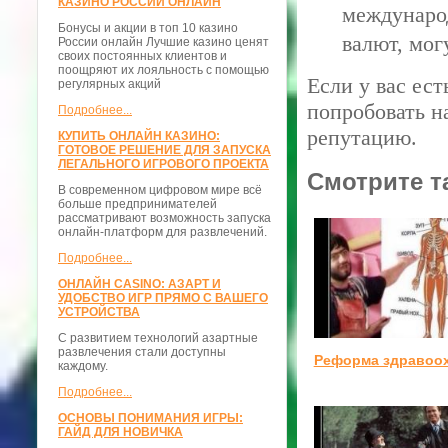
КАЗИНО РОССИИ ОНЛАЙН
междунаро
Бонусы и акции в топ 10 казино
валют, мог
России онлайн Лучшие казино ценят
своих постоянных клиентов и
поощряют их лояльность с помощью
Если у вас ест
регулярных акций
попробовать н
Подробнее...
репутацию.
КУПИТЬ ОНЛАЙН КАЗИНО:
ГОТОВОЕ РЕШЕНИЕ ДЛЯ ЗАПУСКА
ЛЕГАЛЬНОГО ИГРОВОГО ПРОЕКТА
Смотрите т
В современном цифровом мире всё
больше предпринимателей
рассматривают возможность запуска
онлайн-платформ для развлечений.
Подробнее...
ОНЛАЙН CASINO: АЗАРТ И
УДОБСТВО ИГР ПРЯМО С ВАШЕГО
УСТРОЙСТВА
С развитием технологий азартные
развлечения стали доступны
Реформа здравоо
каждому.
Подробнее...
ОСНОВЫ ПОНИМАНИЯ ИГРЫ:
ГАЙД ДЛЯ НОВИЧКА