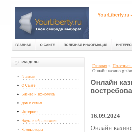
YourLiberty.r
ГЛАВНАЯ
О САЙТЕ
ПОЛЕЗНАЯ ИНФОРМАЦИЯ
ИНТЕРЕС
РАЗДЕЛЫ
Главная
»
Полезная
Онлайн казино gizbo
Главная
Онлайн кази
О Сайте
востребов
Бизнес и экономика
Дом и семья
Интернет
16.09.2024
Наука и образование
Онлайн казино
Компьютеры