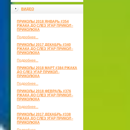
ВИДЕО
ПРИКОЛЫ 2018 ЯНВАРЬ #354
РЖАКА ДО СЛЕЗ УГАР ПРИКОЛ -
ПРИКОЛЮХА
Подробнее...
ПРИКОЛЫ 2017 ДЕКАБРЬ #340
РЖАКА ДО СЛЕЗ УГАР ПРИКОЛ -
ПРИКОЛЮХА
Подробнее...
ПРИКОЛЫ 2018 МАРТ #384 РЖАКА
ДО СЛЕЗ УГАР ПРИКОЛ -
ПРИКОЛЮХА
Подробнее...
ПРИКОЛЫ 2018 ФЕВРАЛЬ #376
РЖАКА ДО СЛЕЗ УГАР ПРИКОЛ -
ПРИКОЛЮХА
Подробнее...
ПРИКОЛЫ 2017 ДЕКАБРЬ #338
РЖАКА ДО СЛЕЗ УГАР ПРИКОЛ -
ПРИКОЛЮХА