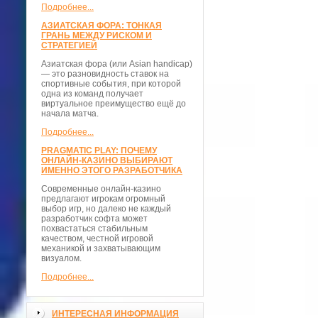
Подробнее...
АЗИАТСКАЯ ФОРА: ТОНКАЯ
ГРАНЬ МЕЖДУ РИСКОМ И
СТРАТЕГИЕЙ
Азиатская фора (или Asian handicap)
— это разновидность ставок на
спортивные события, при которой
одна из команд получает
виртуальное преимущество ещё до
начала матча.
Подробнее...
PRAGMATIC PLAY: ПОЧЕМУ
ОНЛАЙН-КАЗИНО ВЫБИРАЮТ
ИМЕННО ЭТОГО РАЗРАБОТЧИКА
Современные онлайн-казино
предлагают игрокам огромный
выбор игр, но далеко не каждый
разработчик софта может
похвастаться стабильным
качеством, честной игровой
механикой и захватывающим
визуалом.
Подробнее...
ИНТЕРЕСНАЯ ИНФОРМАЦИЯ