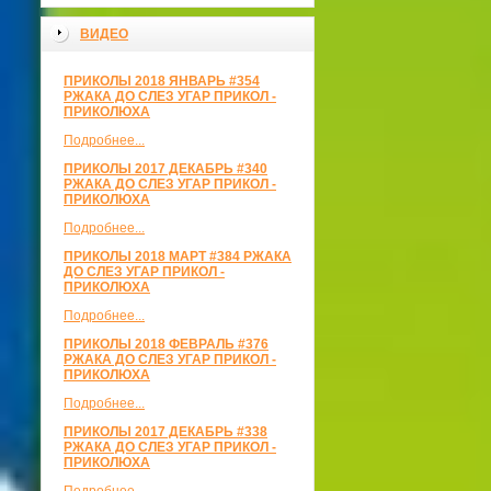
ВИДЕО
ПРИКОЛЫ 2018 ЯНВАРЬ #354
РЖАКА ДО СЛЕЗ УГАР ПРИКОЛ -
ПРИКОЛЮХА
Подробнее...
ПРИКОЛЫ 2017 ДЕКАБРЬ #340
РЖАКА ДО СЛЕЗ УГАР ПРИКОЛ -
ПРИКОЛЮХА
Подробнее...
ПРИКОЛЫ 2018 МАРТ #384 РЖАКА
ДО СЛЕЗ УГАР ПРИКОЛ -
ПРИКОЛЮХА
Подробнее...
ПРИКОЛЫ 2018 ФЕВРАЛЬ #376
РЖАКА ДО СЛЕЗ УГАР ПРИКОЛ -
ПРИКОЛЮХА
Подробнее...
ПРИКОЛЫ 2017 ДЕКАБРЬ #338
РЖАКА ДО СЛЕЗ УГАР ПРИКОЛ -
ПРИКОЛЮХА