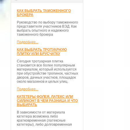
КАК ВЫБРАТЬ ТАМОЖЕННОГО
БРОКЕРА
Руководство по выбору таможенного
представителя участников ВЭД. Как
выбрать опытного и надежного
таможенного брокера
Подробнее...
КАК ВЫБРАТЬ ТРОТУАРНУЮ
ПЛИТКУ ИЛИ БРУСЧАТКУ
Сегодня тротуарная плитка
становится все более популярным
материалом, который используется
при обустройстве тропинок, частных
дворов, дачных участков, площадок
около магазинов и целых улиц.
Подробнее...
КАТЕТЕРЫ ФОЛЕЯ. ЛАТЕКС ИЛИ
СИЛИКОН? В ЧЕМ РАЗНИЦА И ЧТО
ВЫБИРАТЬ
В зависимости от материала
катетера возможна либо
кратковременная (латексные
катетеры), либо долговременная