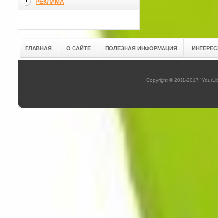
РЕКЛАМА
ГЛАВНАЯ
О САЙТЕ
ПОЛЕЗНАЯ ИНФОРМАЦИЯ
ИНТЕРЕС
Copyright © 2011-2017 "YourL