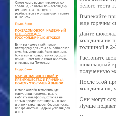
Спорт часто воспринимается как
белого теста 
зрелище, но чтобы по-настоящему
им наслаждаться, нужно
разбираться в его правилах, тактике
Выпекайте при
и нюансах.
еще горячим ск
Подробнее...
ПОКЕРДОМ ОБЗОР: НАДЁЖНЫЙ
Дайте шоколад
ПОКЕР-РУМ ДЛЯ
РУССКОЯЗЫЧНЫХ ИГРОКОВ
холодильник п
Если вы ищете стабильную
толщиной в 2-
платформу для игры в онлайн-покер
с удобным интерфейсом, щедрыми
бонусами и полностью на русском
Растопите шок
языке — вам точно стоит обратить
внимание на Покердом.
шоколадный кр
Подробнее...
полученную ма
МАРТИН КАЗИНО ОНЛАЙН:
ПРЕИМУЩЕСТВО И ПРИЧИНЫ,
После этой пр
ПОЧЕМУ ЭТО ЛУЧШИЙ ВЫБОР
холодильник, 
В мире онлайн-гемблинга, где
конкуренция огромна, важно
выбрать платформу, которая не
Они могут сох
только предлагает широкий выбор
Лучше подават
игр, но и гарантирует безопасность,
прозрачность и щедрые условия для
игроков