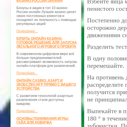
Взбейте яйца 
КАЗИНО РОССИИ ОНЛАЙН
пенистого сос
Бонусы и акции в топ 10 казино
России онлайн Лучшие казино ценят
своих постоянных клиентов и
Постепенно до
поощряют их лояльность с помощью
регулярных акций
осторожно дер
Подробнее...
движениями сн
КУПИТЬ ОНЛАЙН КАЗИНО:
ГОТОВОЕ РЕШЕНИЕ ДЛЯ ЗАПУСКА
Разделить тест
ЛЕГАЛЬНОГО ИГРОВОГО ПРОЕКТА
В современном цифровом мире всё
В одну полови
больше предпринимателей
рассматривают возможность запуска
перемешайте.
онлайн-платформ для развлечений.
Подробнее...
На противень 
ОНЛАЙН CASINO: АЗАРТ И
распределите 
УДОБСТВО ИГР ПРЯМО С ВАШЕГО
УСТРОЙСТВА
получится прям
С развитием технологий азартные
не принципиал
развлечения стали доступны
каждому.
Выпекайте в п
Подробнее...
180 ° в течен
ОСНОВЫ ПОНИМАНИЯ ИГРЫ:
ГАЙД ДЛЯ НОВИЧКА
зубочистки. П