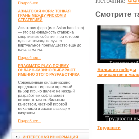
Источник:
www
Подробнее...
АЗИАТСКАЯ ФОРА: ТОНКАЯ
Смотрите т
ГРАНЬ МЕЖДУ РИСКОМ И
СТРАТЕГИЕЙ
Азиатская фора (или Asian handicap)
— это разновидность ставок на
спортивные события, при которой
одна из команд получает
виртуальное преимущество ещё до
начала матча.
Подробнее...
PRAGMATIC PLAY: ПОЧЕМУ
Большие победы
ОНЛАЙН-КАЗИНО ВЫБИРАЮТ
начинаются с мал
ИМЕННО ЭТОГО РАЗРАБОТЧИКА
Современные онлайн-казино
предлагают игрокам огромный
выбор игр, но далеко не каждый
разработчик софта может
похвастаться стабильным
качеством, честной игровой
механикой и захватывающим
визуалом.
Подробнее...
Трудности
ИНТЕРЕСНАЯ ИНФОРМАЦИЯ