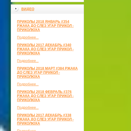
ВИДЕО
ПРИКОЛЫ 2018 ЯНВАРЬ #354
РЖАКА ДО СЛЕЗ УГАР ПРИКОЛ -
ПРИКОЛЮХА
Подробнее...
ПРИКОЛЫ 2017 ДЕКАБРЬ #340
РЖАКА ДО СЛЕЗ УГАР ПРИКОЛ -
ПРИКОЛЮХА
Подробнее...
ПРИКОЛЫ 2018 МАРТ #384 РЖАКА
ДО СЛЕЗ УГАР ПРИКОЛ -
ПРИКОЛЮХА
Подробнее...
ПРИКОЛЫ 2018 ФЕВРАЛЬ #376
РЖАКА ДО СЛЕЗ УГАР ПРИКОЛ -
ПРИКОЛЮХА
Подробнее...
ПРИКОЛЫ 2017 ДЕКАБРЬ #338
РЖАКА ДО СЛЕЗ УГАР ПРИКОЛ -
ПРИКОЛЮХА