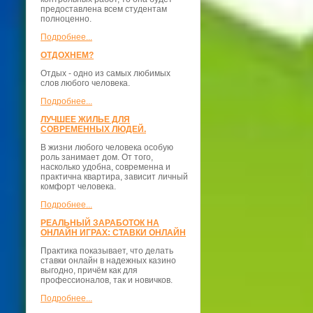
предоставлена всем студентам
полноценно.
Подробнее...
ОТДОХНЕМ?
Отдых - одно из самых любимых
слов любого человека.
Подробнее...
ЛУЧШЕЕ ЖИЛЬЕ ДЛЯ
СОВРЕМЕННЫХ ЛЮДЕЙ.
В жизни любого человека особую
роль занимает дом. От того,
насколько удобна, современна и
практична квартира, зависит личный
комфорт человека.
Подробнее...
РЕАЛЬНЫЙ ЗАРАБОТОК НА
ОНЛАЙН ИГРАХ: СТАВКИ ОНЛАЙН
Практика показывает, что делать
ставки онлайн в надежных казино
выгодно, причём как для
профессионалов, так и новичков.
Подробнее...