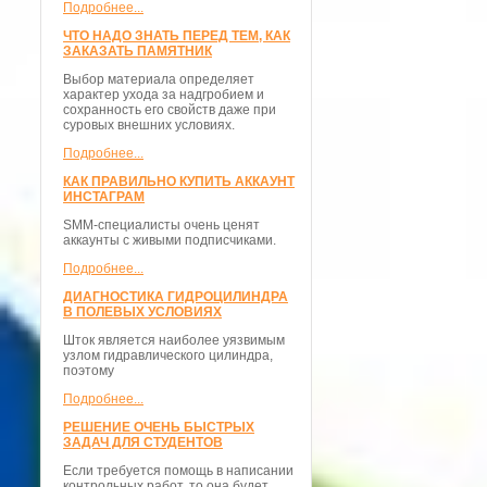
Подробнее...
ЧТО НАДО ЗНАТЬ ПЕРЕД ТЕМ, КАК
ЗАКАЗАТЬ ПАМЯТНИК
Выбор материала определяет
характер ухода за надгробием и
сохранность его свойств даже при
суровых внешних условиях.
Подробнее...
КАК ПРАВИЛЬНО КУПИТЬ АККАУНТ
ИНСТАГРАМ
SMM-специалисты очень ценят
аккаунты с живыми подписчиками.
Подробнее...
ДИАГНОСТИКА ГИДРОЦИЛИНДРА
В ПОЛЕВЫХ УСЛОВИЯХ
Шток является наиболее уязвимым
узлом гидравлического цилиндра,
поэтому
Подробнее...
РЕШЕНИЕ ОЧЕНЬ БЫСТРЫХ
ЗАДАЧ ДЛЯ СТУДЕНТОВ
Если требуется помощь в написании
контрольных работ, то она будет