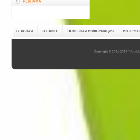
РЕКЛАМА
ГЛАВНАЯ
О САЙТЕ
ПОЛЕЗНАЯ ИНФОРМАЦИЯ
ИНТЕРЕС
Copyright © 2011-2017 "YourL