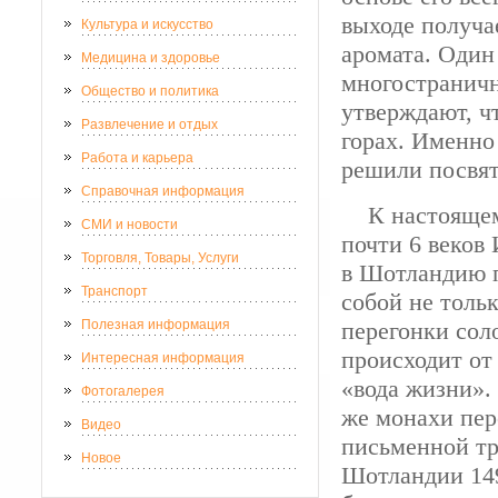
выходе получа
Культура и искусство
аромата. Один
Медицина и здоровье
многостраничн
Общество и политика
утверждают, ч
Развлечение и отдых
горах. Именно
Работа и карьера
решили посвят
Справочная информация
К настоящему
СМИ и новости
почти 6 веков
Торговля, Товары, Услуги
в Шотландию п
Транспорт
собой не толь
Полезная информация
перегонки сол
происходит от 
Интересная информация
«вода жизни».
Фотогалерея
же монахи пер
Видео
письменной тр
Новое
Шотландии 149