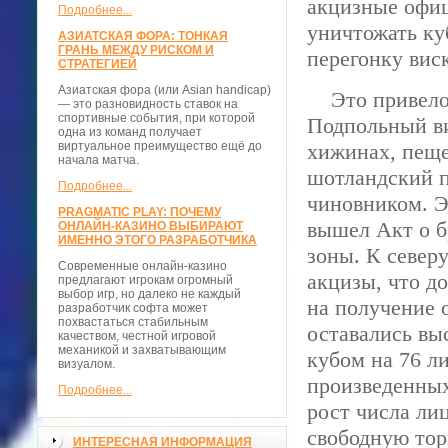
акцизные офиц
Подробнее...
уничтожать ку
АЗИАТСКАЯ ФОРА: ТОНКАЯ
ГРАНЬ МЕЖДУ РИСКОМ И
перегонку вис
СТРАТЕГИЕЙ
Азиатская фора (или Asian handicap)
Это привело 
— это разновидность ставок на
спортивные события, при которой
Подпольный ви
одна из команд получает
виртуальное преимущество ещё до
хижинах, пеще
начала матча.
шотландский п
Подробнее...
чиновником. Э
PRAGMATIC PLAY: ПОЧЕМУ
вышел Акт о б
ОНЛАЙН-КАЗИНО ВЫБИРАЮТ
ИМЕННО ЭТОГО РАЗРАБОТЧИКА
зоны. К север
Современные онлайн-казино
акцизы, что д
предлагают игрокам огромный
выбор игр, но далеко не каждый
на получение 
разработчик софта может
похвастаться стабильным
оставались вы
качеством, честной игровой
механикой и захватывающим
кубом на 76 ли
визуалом.
произведенных
Подробнее...
рост числа ли
свободную тор
ИНТЕРЕСНАЯ ИНФОРМАЦИЯ