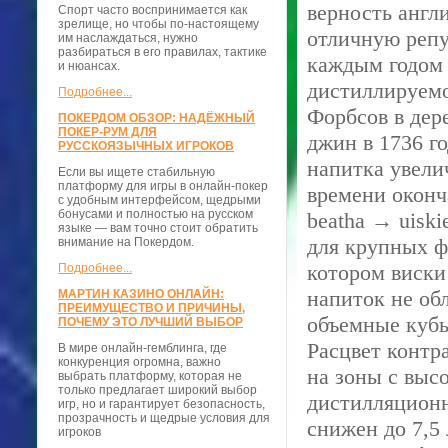
верность англ
Спорт часто воспринимается как
зрелище, но чтобы по-настоящему
отличную репу
им наслаждаться, нужно
разбираться в его правилах, тактике
каждым годом 
и нюансах.
дистиллируемо
Подробнее...
Форбсов в дере
ПОКЕРДОМ ОБЗОР: НАДЁЖНЫЙ
ПОКЕР-РУМ ДЛЯ
джин в 1736 го
РУССКОЯЗЫЧНЫХ ИГРОКОВ
напитка увели
Если вы ищете стабильную
платформу для игры в онлайн-покер
времени оконч
с удобным интерфейсом, щедрыми
бонусами и полностью на русском
beatha → uisk
языке — вам точно стоит обратить
для крупных ф
внимание на Покердом.
котором виски
Подробнее...
напиток не об
МАРТИН КАЗИНО ОНЛАЙН:
ПРЕИМУЩЕСТВО И ПРИЧИНЫ,
объемные кубы
ПОЧЕМУ ЭТО ЛУЧШИЙ ВЫБОР
Расцвет контр
В мире онлайн-гемблинга, где
конкуренция огромна, важно
на зоны с выс
выбрать платформу, которая не
только предлагает широкий выбор
дистилляционн
игр, но и гарантирует безопасность,
прозрачность и щедрые условия для
снижен до 7,5
игроков