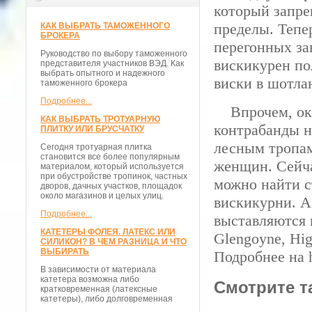
который запре
пределы. Тепе
КАК ВЫБРАТЬ ТАМОЖЕННОГО
БРОКЕРА
перегонных за
Руководство по выбору таможенного
вискикурен по
представителя участников ВЭД. Как
выбрать опытного и надежного
виски в шотла
таможенного брокера
Подробнее...
Впрочем, око
КАК ВЫБРАТЬ ТРОТУАРНУЮ
контрабанды н
ПЛИТКУ ИЛИ БРУСЧАТКУ
лесным тропам
Сегодня тротуарная плитка
становится все более популярным
женщин. Сейча
материалом, который используется
при обустройстве тропинок, частных
можно найти 
дворов, дачных участков, площадок
около магазинов и целых улиц.
вискикурни. А
Подробнее...
выставляются в
КАТЕТЕРЫ ФОЛЕЯ. ЛАТЕКС ИЛИ
Glengoyne, Hig
СИЛИКОН? В ЧЕМ РАЗНИЦА И ЧТО
ВЫБИРАТЬ
Подробнее на h
В зависимости от материала
катетера возможна либо
Смотрите т
кратковременная (латексные
катетеры), либо долговременная