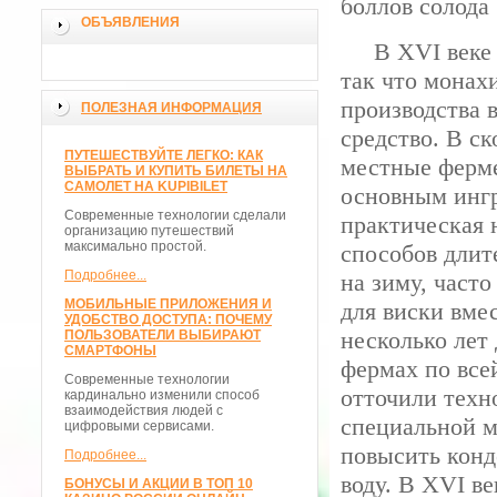
боллов солода 
ОБЪЯВЛЕНИЯ
В XVI веке б
так что монах
производства 
ПОЛЕЗНАЯ ИНФОРМАЦИЯ
средство. В с
ПУТЕШЕСТВУЙТЕ ЛЕГКО: КАК
местные ферме
ВЫБРАТЬ И КУПИТЬ БИЛЕТЫ НА
САМОЛЕТ НА KUPIBILET
основным ингр
Современные технологии сделали
практическая 
организацию путешествий
максимально простой.
способов длит
Подробнее...
на зиму, част
МОБИЛЬНЫЕ ПРИЛОЖЕНИЯ И
для виски вмес
УДОБСТВО ДОСТУПА: ПОЧЕМУ
несколько лет
ПОЛЬЗОВАТЕЛИ ВЫБИРАЮТ
СМАРТФОНЫ
фермах по все
Современные технологии
отточили техн
кардинально изменили способ
взаимодействия людей с
специальной 
цифровыми сервисами.
повысить конд
Подробнее...
воду. В XVI в
БОНУСЫ И АКЦИИ В ТОП 10