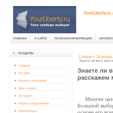
YourLiberty.r
ГЛАВНАЯ
О САЙТЕ
ПОЛЕЗНАЯ ИНФОРМАЦИЯ
ИНТЕРЕС
РАЗДЕЛЫ
Главная
»
Полезная
Знаете ли вы о шотл
Главная
Знаете ли 
О Сайте
расскажем
Бизнес и экономика
Дом и семья
Интернет
Многие ценит
Наука и образование
Большой выбор
основе его все
Компьютеры