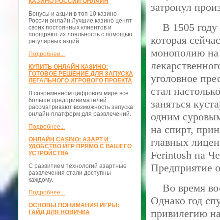
КАЗИНО РОССИИ ОНЛАЙН
затронул прои
Бонусы и акции в топ 10 казино
России онлайн Лучшие казино ценят
В 1505 году в
своих постоянных клиентов и
поощряют их лояльность с помощью
которая сейча
регулярных акций
монополию на 
Подробнее...
лекарственног
КУПИТЬ ОНЛАЙН КАЗИНО:
ГОТОВОЕ РЕШЕНИЕ ДЛЯ ЗАПУСКА
уголовное пре
ЛЕГАЛЬНОГО ИГРОВОГО ПРОЕКТА
стал настольк
В современном цифровом мире всё
больше предпринимателей
заняться куст
рассматривают возможность запуска
онлайн-платформ для развлечений.
одним суровым
Подробнее...
на спирт, при
ОНЛАЙН CASINO: АЗАРТ И
главных лицен
УДОБСТВО ИГР ПРЯМО С ВАШЕГО
Ferintosh на Ч
УСТРОЙСТВА
Предприятие о
С развитием технологий азартные
развлечения стали доступны
каждому.
Во время восс
Подробнее...
Однако год сп
ОСНОВЫ ПОНИМАНИЯ ИГРЫ:
привилегию на
ГАЙД ДЛЯ НОВИЧКА