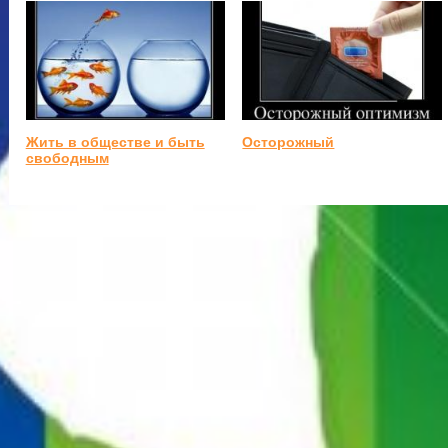
Жить в обществе и быть
Осторожный
свободным