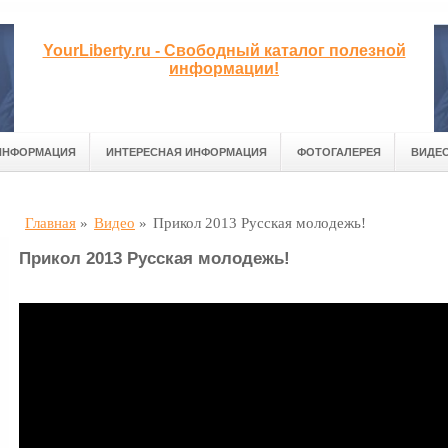
YourLiberty.ru - Свободный каталог полезной
информации!
ИНФОРМАЦИЯ
ИНТЕРЕСНАЯ ИНФОРМАЦИЯ
ФОТОГАЛЕРЕЯ
ВИДЕ
Главная
»
Видео
»
Прикол 2013 Русская молодежь!
Прикол 2013 Русская молодежь!