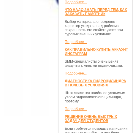
Подробнее...
ЧТО НАДО ЗНАТЬ ПЕРЕД ТЕМ, КАК
ЗАКАЗАТЬ ПАМЯТНИК
Выбор материала определяет
характер ухода за надгробием и
сохранность его свойств даже при
суровых внешних условиях.
Подробнее...
КАК ПРАВИЛЬНО КУПИТЬ АККАУНТ
ИНСТАГРАМ
SMM-специалисты очень ценят
аккаунты с живыми подписчиками.
Подробнее...
ДИАГНОСТИКА ГИДРОЦИЛИНДРА
В ПОЛЕВЫХ УСЛОВИЯХ
Шток является наиболее уязвимым
узлом гидравлического цилиндра,
поэтому
Подробнее...
РЕШЕНИЕ ОЧЕНЬ БЫСТРЫХ
ЗАДАЧ ДЛЯ СТУДЕНТОВ
Если требуется помощь в написании
контрольных работ, то она будет