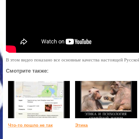
В этом видео показано все основные качества настоящей Русск
Смотрите также:
Что-то пошло не так
Этика