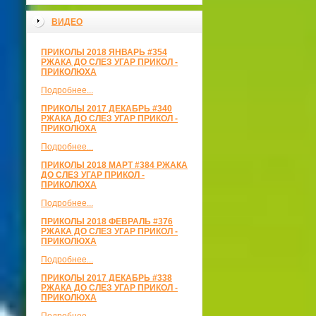
ВИДЕО
ПРИКОЛЫ 2018 ЯНВАРЬ #354
РЖАКА ДО СЛЕЗ УГАР ПРИКОЛ -
ПРИКОЛЮХА
Подробнее...
ПРИКОЛЫ 2017 ДЕКАБРЬ #340
РЖАКА ДО СЛЕЗ УГАР ПРИКОЛ -
ПРИКОЛЮХА
Подробнее...
ПРИКОЛЫ 2018 МАРТ #384 РЖАКА
ДО СЛЕЗ УГАР ПРИКОЛ -
ПРИКОЛЮХА
Подробнее...
ПРИКОЛЫ 2018 ФЕВРАЛЬ #376
РЖАКА ДО СЛЕЗ УГАР ПРИКОЛ -
ПРИКОЛЮХА
Подробнее...
ПРИКОЛЫ 2017 ДЕКАБРЬ #338
РЖАКА ДО СЛЕЗ УГАР ПРИКОЛ -
ПРИКОЛЮХА