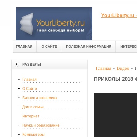
YourLiberty.r
ГЛАВНАЯ
О САЙТЕ
ПОЛЕЗНАЯ ИНФОРМАЦИЯ
ИНТЕРЕС
РАЗДЕЛЫ
Главная
»
Видео
»
ПРИКОЛЫ 2018 Ф
Главная
О Сайте
Бизнес и экономика
Дом и семья
Интернет
Наука и образование
Компьютеры