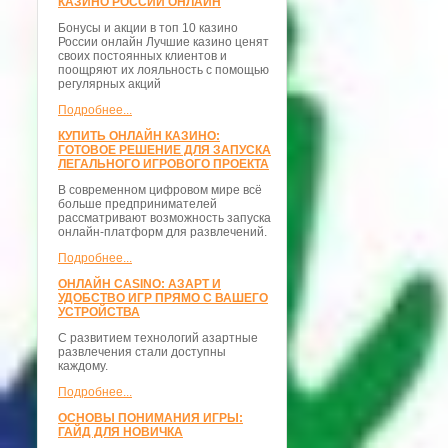
КАЗИНО РОССИИ ОНЛАЙН
Бонусы и акции в топ 10 казино
России онлайн Лучшие казино ценят
своих постоянных клиентов и
поощряют их лояльность с помощью
регулярных акций
Подробнее...
КУПИТЬ ОНЛАЙН КАЗИНО:
ГОТОВОЕ РЕШЕНИЕ ДЛЯ ЗАПУСКА
ЛЕГАЛЬНОГО ИГРОВОГО ПРОЕКТА
В современном цифровом мире всё
больше предпринимателей
рассматривают возможность запуска
онлайн-платформ для развлечений.
Подробнее...
ОНЛАЙН CASINO: АЗАРТ И
УДОБСТВО ИГР ПРЯМО С ВАШЕГО
УСТРОЙСТВА
С развитием технологий азартные
развлечения стали доступны
каждому.
Подробнее...
ОСНОВЫ ПОНИМАНИЯ ИГРЫ:
ГАЙД ДЛЯ НОВИЧКА