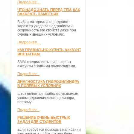
Подробнее...
ЧТО НАДО ЗНАТЬ ПЕРЕД ТЕМ, КАК
ЗАКАЗАТЬ ПАМЯТНИК
Выбор материала определяет
характер ухода за надгробием и
сохранность его свойств даже при
суровых внешних условиях.
Подробнее...
КАК ПРАВИЛЬНО КУПИТЬ АККАУНТ
ИНСТАГРАМ
SMM-специалисты очень ценят
аккаунты с живыми подписчиками.
Подробнее...
ДИАГНОСТИКА ГИДРОЦИЛИНДРА
В ПОЛЕВЫХ УСЛОВИЯХ
Шток является наиболее уязвимым
узлом гидравлического цилиндра,
поэтому
Подробнее...
РЕШЕНИЕ ОЧЕНЬ БЫСТРЫХ
ЗАДАЧ ДЛЯ СТУДЕНТОВ
Если требуется помощь в написании
контрольных работ, то она будет