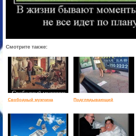
Смотрите также:
Свободный мужчина
Подглядывающий