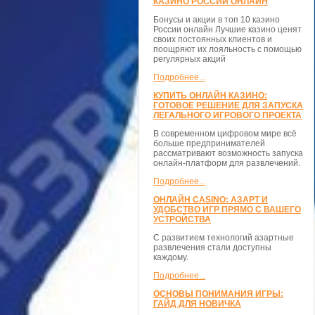
КАЗИНО РОССИИ ОНЛАЙН
Бонусы и акции в топ 10 казино
России онлайн Лучшие казино ценят
своих постоянных клиентов и
поощряют их лояльность с помощью
регулярных акций
Подробнее...
КУПИТЬ ОНЛАЙН КАЗИНО:
ГОТОВОЕ РЕШЕНИЕ ДЛЯ ЗАПУСКА
ЛЕГАЛЬНОГО ИГРОВОГО ПРОЕКТА
В современном цифровом мире всё
больше предпринимателей
рассматривают возможность запуска
онлайн-платформ для развлечений.
Подробнее...
ОНЛАЙН CASINO: АЗАРТ И
УДОБСТВО ИГР ПРЯМО С ВАШЕГО
УСТРОЙСТВА
С развитием технологий азартные
развлечения стали доступны
каждому.
Подробнее...
ОСНОВЫ ПОНИМАНИЯ ИГРЫ:
ГАЙД ДЛЯ НОВИЧКА