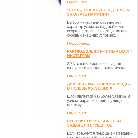
Подробнее...
ЧТО НАДО ЗНАТЬ ПЕРЕД ТЕМ, КАК
ЗАКАЗАТЬ ПАМЯТНИК
Выбор материала определяет
характер ухода за надгробием и
сохранность его свойств даже при
суровых внешних условиях.
Подробнее...
КАК ПРАВИЛЬНО КУПИТЬ АККАУНТ
ИНСТАГРАМ
SMM-специалисты очень ценят
аккаунты с живыми подписчиками.
Подробнее...
ДИАГНОСТИКА ГИДРОЦИЛИНДРА
В ПОЛЕВЫХ УСЛОВИЯХ
Шток является наиболее уязвимым
узлом гидравлического цилиндра,
поэтому
Подробнее...
РЕШЕНИЕ ОЧЕНЬ БЫСТРЫХ
ЗАДАЧ ДЛЯ СТУДЕНТОВ
Если требуется помощь в написании
контрольных работ, то она будет