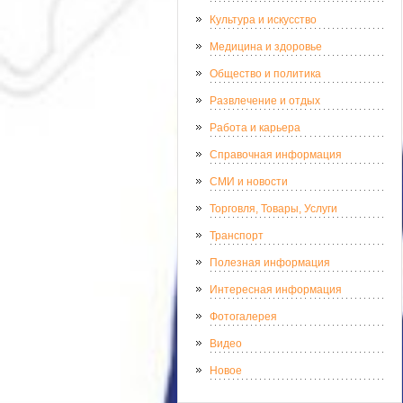
Культура и искусство
Медицина и здоровье
Общество и политика
Развлечение и отдых
Работа и карьера
Справочная информация
СМИ и новости
Торговля, Товары, Услуги
Транспорт
Полезная информация
Интересная информация
Фотогалерея
Видео
Новое