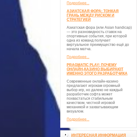
Подробнее...
АЗИАТСКАЯ ФОРА: ТОНКАЯ
ГРАНЬ МЕЖДУ РИСКОМ И
СТРАТЕГИЕЙ
Азиатская фора (или Asian handicap)
— это разновидность ставок на
спортивные события, при которой
одна из команд получает
виртуальное преимущество ещё до
начала матча.
Подробнее...
PRAGMATIC PLAY: ПОЧЕМУ
ОНЛАЙН-КАЗИНО ВЫБИРАЮТ
ИМЕННО ЭТОГО РАЗРАБОТЧИКА
Современные онлайн-казино
предлагают игрокам огромный
выбор игр, но далеко не каждый
разработчик софта может
похвастаться стабильным
качеством, честной игровой
механикой и захватывающим
визуалом.
Подробнее...
ИНТЕРЕСНАЯ ИНФОРМАЦИЯ