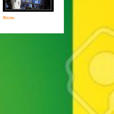
Жизнь