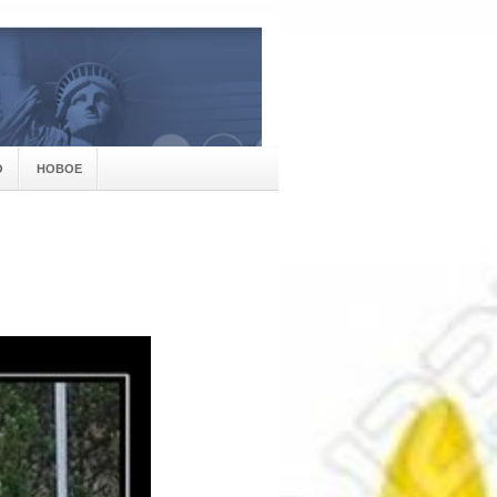
О
НОВОЕ