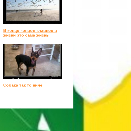
В конце концов главное в
жизни это сама жизнь
Собака так то ничё