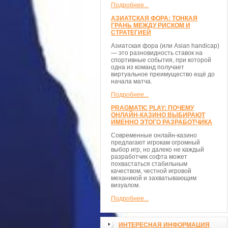
Подробнее...
АЗИАТСКАЯ ФОРА: ТОНКАЯ
ГРАНЬ МЕЖДУ РИСКОМ И
СТРАТЕГИЕЙ
Азиатская фора (или Asian handicap)
— это разновидность ставок на
спортивные события, при которой
одна из команд получает
виртуальное преимущество ещё до
начала матча.
Подробнее...
PRAGMATIC PLAY: ПОЧЕМУ
ОНЛАЙН-КАЗИНО ВЫБИРАЮТ
ИМЕННО ЭТОГО РАЗРАБОТЧИКА
Современные онлайн-казино
предлагают игрокам огромный
выбор игр, но далеко не каждый
разработчик софта может
похвастаться стабильным
качеством, честной игровой
механикой и захватывающим
визуалом.
Подробнее...
ИНТЕРЕСНАЯ ИНФОРМАЦИЯ