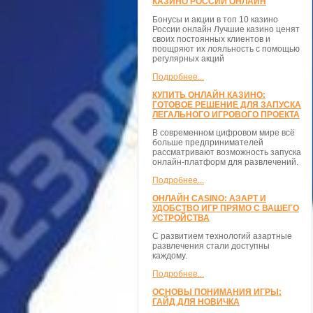
КАЗИНО РОССИИ ОНЛАЙН
Бонусы и акции в топ 10 казино
России онлайн Лучшие казино ценят
своих постоянных клиентов и
поощряют их лояльность с помощью
регулярных акций
Подробнее...
КУПИТЬ ОНЛАЙН КАЗИНО:
ГОТОВОЕ РЕШЕНИЕ ДЛЯ ЗАПУСКА
ЛЕГАЛЬНОГО ИГРОВОГО ПРОЕКТА
В современном цифровом мире всё
больше предпринимателей
рассматривают возможность запуска
онлайн-платформ для развлечений.
Подробнее...
ОНЛАЙН CASINO: АЗАРТ И
УДОБСТВО ИГР ПРЯМО С ВАШЕГО
УСТРОЙСТВА
С развитием технологий азартные
развлечения стали доступны
каждому.
Подробнее...
ОСНОВЫ ПОНИМАНИЯ ИГРЫ:
ГАЙД ДЛЯ НОВИЧКА