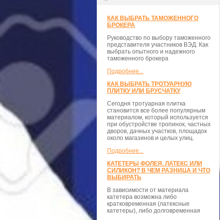
КАК ВЫБРАТЬ ТАМОЖЕННОГО
БРОКЕРА
Руководство по выбору таможенного
представителя участников ВЭД. Как
выбрать опытного и надежного
таможенного брокера
Подробнее...
КАК ВЫБРАТЬ ТРОТУАРНУЮ
ПЛИТКУ ИЛИ БРУСЧАТКУ
Сегодня тротуарная плитка
становится все более популярным
материалом, который используется
при обустройстве тропинок, частных
дворов, дачных участков, площадок
около магазинов и целых улиц.
Подробнее...
КАТЕТЕРЫ ФОЛЕЯ. ЛАТЕКС ИЛИ
СИЛИКОН? В ЧЕМ РАЗНИЦА И ЧТО
ВЫБИРАТЬ
В зависимости от материала
катетера возможна либо
кратковременная (латексные
катетеры), либо долговременная