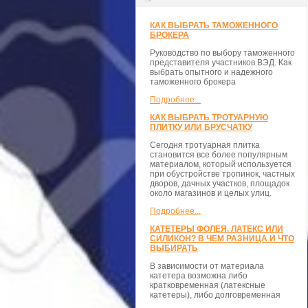
КАК ВЫБРАТЬ ТАМОЖЕННОГО
БРОКЕРА
Руководство по выбору таможенного
представителя участников ВЭД. Как
выбрать опытного и надежного
таможенного брокера
Подробнее...
КАК ВЫБРАТЬ ТРОТУАРНУЮ
ПЛИТКУ ИЛИ БРУСЧАТКУ
Сегодня тротуарная плитка
становится все более популярным
материалом, который используется
при обустройстве тропинок, частных
дворов, дачных участков, площадок
около магазинов и целых улиц.
Подробнее...
КАТЕТЕРЫ ФОЛЕЯ. ЛАТЕКС ИЛИ
СИЛИКОН? В ЧЕМ РАЗНИЦА И ЧТО
ВЫБИРАТЬ
В зависимости от материала
катетера возможна либо
кратковременная (латексные
катетеры), либо долговременная