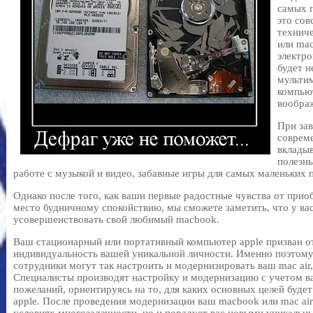
самых 
это сов
технич
или mac
электр
будет н
мульти
компью
вообра
При зав
соврем
вклады
полезн
работе с музыкой и видео, забавные игры для самых маленьких 
Однако после того, как ваши первые радостные чувства от прио
место будничному спокойствию, мы сможете заметить, что у ва
усовершенствовать свой любимый macbook.
Ваш стационарный или портативный компьютер apple призван 
индивидуальность вашей уникальной личности. Именно поэтом
сотрудники могут так настроить и модернизировать ваш mac air, 
Специалисты производят настройку и модернизацию с учетом в
пожеланий, ориентируясь на то, для каких основных целей буде
apple. После проведения модернизации ваш macbook или mac air 