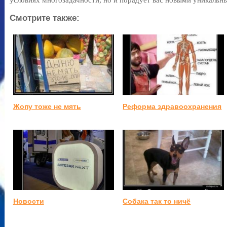
условиях многозадачности, но и порадует вас новыми уникаль
Смотрите также:
Жопу тоже не мять
Реформа здравоохранения
Новости
Собака так то ничё