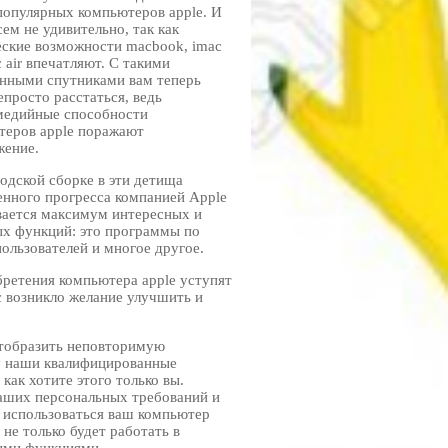
популярных компьютеров apple. И
сем не удивительно, так как
еские возможности macbook, imac
 air впечатляют. С такими
онными спутниками вам теперь
епросто расстаться, ведь
медийные способности
теров apple поражают
жение.
одской сборке в эти детища
енного прогресса компанией Apple
вается максимум интересных и
ых функций: это программы по
пользователей и многое другое.
бретения компьютера apple уступят
с возникло желание улучшить и
отобразить неповторимую
у наши квалифицированные
как хотите этого только вы.
аших персональных требований и
т использоваться ваш компьютер
не только будет работать в