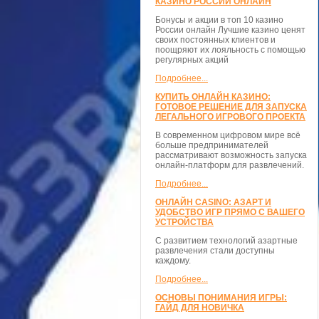
КАЗИНО РОССИИ ОНЛАЙН
Бонусы и акции в топ 10 казино
России онлайн Лучшие казино ценят
своих постоянных клиентов и
поощряют их лояльность с помощью
регулярных акций
Подробнее...
КУПИТЬ ОНЛАЙН КАЗИНО:
ГОТОВОЕ РЕШЕНИЕ ДЛЯ ЗАПУСКА
ЛЕГАЛЬНОГО ИГРОВОГО ПРОЕКТА
В современном цифровом мире всё
больше предпринимателей
рассматривают возможность запуска
онлайн-платформ для развлечений.
Подробнее...
ОНЛАЙН CASINO: АЗАРТ И
УДОБСТВО ИГР ПРЯМО С ВАШЕГО
УСТРОЙСТВА
С развитием технологий азартные
развлечения стали доступны
каждому.
Подробнее...
ОСНОВЫ ПОНИМАНИЯ ИГРЫ:
ГАЙД ДЛЯ НОВИЧКА