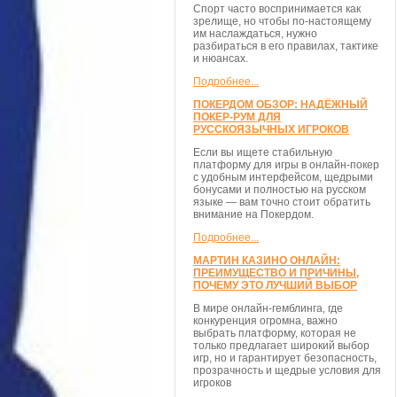
Спорт часто воспринимается как
зрелище, но чтобы по-настоящему
им наслаждаться, нужно
разбираться в его правилах, тактике
и нюансах.
Подробнее...
ПОКЕРДОМ ОБЗОР: НАДЁЖНЫЙ
ПОКЕР-РУМ ДЛЯ
РУССКОЯЗЫЧНЫХ ИГРОКОВ
Если вы ищете стабильную
платформу для игры в онлайн-покер
с удобным интерфейсом, щедрыми
бонусами и полностью на русском
языке — вам точно стоит обратить
внимание на Покердом.
Подробнее...
МАРТИН КАЗИНО ОНЛАЙН:
ПРЕИМУЩЕСТВО И ПРИЧИНЫ,
ПОЧЕМУ ЭТО ЛУЧШИЙ ВЫБОР
В мире онлайн-гемблинга, где
конкуренция огромна, важно
выбрать платформу, которая не
только предлагает широкий выбор
игр, но и гарантирует безопасность,
прозрачность и щедрые условия для
игроков