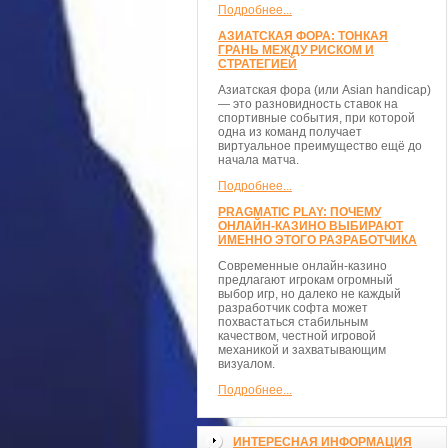
Подробнее...
АЗИАТСКАЯ ФОРА: ТОНКАЯ
ГРАНЬ МЕЖДУ РИСКОМ И
СТРАТЕГИЕЙ
Азиатская фора (или Asian handicap)
— это разновидность ставок на
спортивные события, при которой
одна из команд получает
виртуальное преимущество ещё до
начала матча.
Подробнее...
PRAGMATIC PLAY: ПОЧЕМУ
ОНЛАЙН-КАЗИНО ВЫБИРАЮТ
ИМЕННО ЭТОГО РАЗРАБОТЧИКА
Современные онлайн-казино
предлагают игрокам огромный
выбор игр, но далеко не каждый
разработчик софта может
похвастаться стабильным
качеством, честной игровой
механикой и захватывающим
визуалом.
Подробнее...
ИНТЕРЕСНАЯ ИНФОРМАЦИЯ