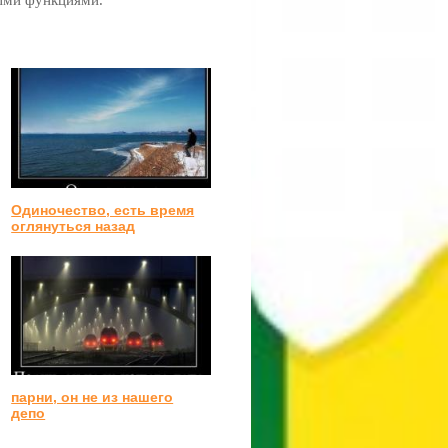
ными функциями.
Одиночество, есть время
оглянуться назад
парни, он не из нашего
депо