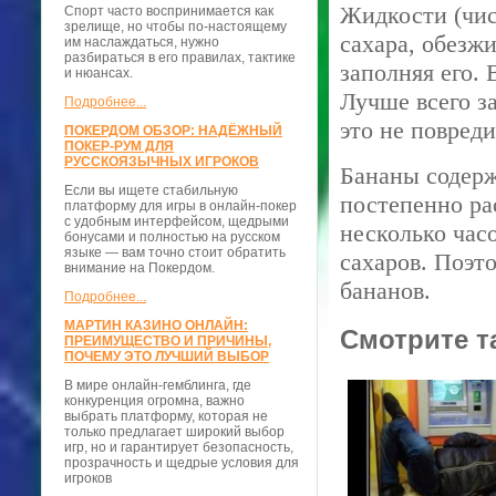
Жидкости (чис
Спорт часто воспринимается как
зрелище, но чтобы по-настоящему
сахара, обезж
им наслаждаться, нужно
разбираться в его правилах, тактике
заполняя его. 
и нюансах.
Лучше всего з
Подробнее...
это не повреди
ПОКЕРДОМ ОБЗОР: НАДЁЖНЫЙ
ПОКЕР-РУМ ДЛЯ
РУССКОЯЗЫЧНЫХ ИГРОКОВ
Бананы содерж
Если вы ищете стабильную
постепенно ра
платформу для игры в онлайн-покер
с удобным интерфейсом, щедрыми
несколько час
бонусами и полностью на русском
языке — вам точно стоит обратить
сахаров. Поэто
внимание на Покердом.
бананов.
Подробнее...
МАРТИН КАЗИНО ОНЛАЙН:
Смотрите т
ПРЕИМУЩЕСТВО И ПРИЧИНЫ,
ПОЧЕМУ ЭТО ЛУЧШИЙ ВЫБОР
В мире онлайн-гемблинга, где
конкуренция огромна, важно
выбрать платформу, которая не
только предлагает широкий выбор
игр, но и гарантирует безопасность,
прозрачность и щедрые условия для
игроков