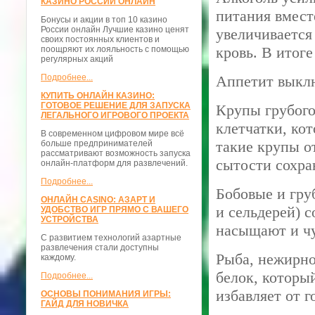
КАЗИНО РОССИИ ОНЛАЙН
питания вмест
Бонусы и акции в топ 10 казино
России онлайн Лучшие казино ценят
увеличивается
своих постоянных клиентов и
кровь. В итоге
поощряют их лояльность с помощью
регулярных акций
Подробнее...
Аппетит выкл
КУПИТЬ ОНЛАЙН КАЗИНО:
ГОТОВОЕ РЕШЕНИЕ ДЛЯ ЗАПУСКА
Крупы грубого
ЛЕГАЛЬНОГО ИГРОВОГО ПРОЕКТА
клетчатки, ко
В современном цифровом мире всё
такие крупы о
больше предпринимателей
рассматривают возможность запуска
сытости сохра
онлайн-платформ для развлечений.
Подробнее...
Бобовые и гру
ОНЛАЙН CASINO: АЗАРТ И
и сельдерей) 
УДОБСТВО ИГР ПРЯМО С ВАШЕГО
УСТРОЙСТВА
насыщают и чу
С развитием технологий азартные
развлечения стали доступны
Рыба, нежирно
каждому.
белок, которы
Подробнее...
избавляет от г
ОСНОВЫ ПОНИМАНИЯ ИГРЫ:
ГАЙД ДЛЯ НОВИЧКА