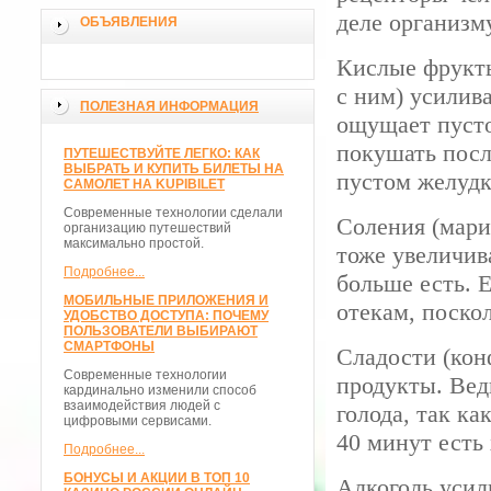
деле организму
ОБЪЯВЛЕНИЯ
Кислые фрукты
с ним) усилив
ПОЛЕЗНАЯ ИНФОРМАЦИЯ
ощущает пусто
покушать посл
ПУТЕШЕСТВУЙТЕ ЛЕГКО: КАК
ВЫБРАТЬ И КУПИТЬ БИЛЕТЫ НА
пустом желудк
САМОЛЕТ НА KUPIBILET
Современные технологии сделали
Соления (мари
организацию путешествий
максимально простой.
тоже увеличив
Подробнее...
больше есть. Е
МОБИЛЬНЫЕ ПРИЛОЖЕНИЯ И
отекам, поскол
УДОБСТВО ДОСТУПА: ПОЧЕМУ
ПОЛЬЗОВАТЕЛИ ВЫБИРАЮТ
СМАРТФОНЫ
Сладости (кон
Современные технологии
продукты. Вед
кардинально изменили способ
взаимодействия людей с
голода, так ка
цифровыми сервисами.
40 минут есть 
Подробнее...
БОНУСЫ И АКЦИИ В ТОП 10
Алкоголь усил