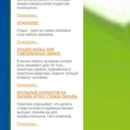
предоставлена всем студентам
полноценно.
Подробнее...
ОТДОХНЕМ?
Отдых - одно из самых любимых
слов любого человека.
Подробнее...
ЛУЧШЕЕ ЖИЛЬЕ ДЛЯ
СОВРЕМЕННЫХ ЛЮДЕЙ.
В жизни любого человека особую
роль занимает дом. От того,
насколько удобна, современна и
практична квартира, зависит личный
комфорт человека.
Подробнее...
РЕАЛЬНЫЙ ЗАРАБОТОК НА
ОНЛАЙН ИГРАХ: СТАВКИ ОНЛАЙН
Практика показывает, что делать
ставки онлайн в надежных казино
выгодно, причём как для
профессионалов, так и новичков.
Подробнее...