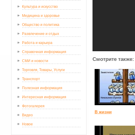
Культура и искусство
Медицина и здоровье
Общество и политика
Развлечение и отдых
Работа и карьера
Справочная информация
Смотрите также:
СМИ и новости
Торговля, Товары, Услуги
Транспорт
Полезная информация
Интересная информация
Фотогалерея
В жизни
Видео
Новое