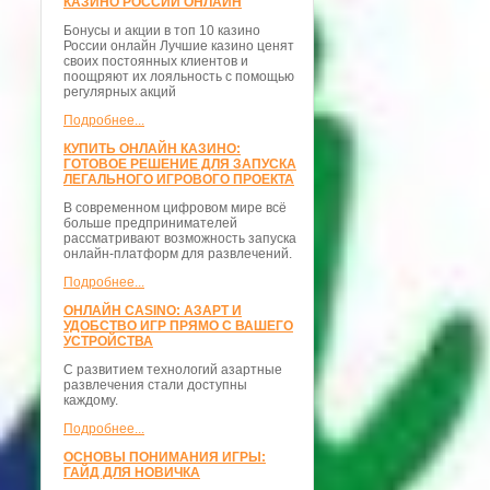
КАЗИНО РОССИИ ОНЛАЙН
Бонусы и акции в топ 10 казино
России онлайн Лучшие казино ценят
своих постоянных клиентов и
поощряют их лояльность с помощью
регулярных акций
Подробнее...
КУПИТЬ ОНЛАЙН КАЗИНО:
ГОТОВОЕ РЕШЕНИЕ ДЛЯ ЗАПУСКА
ЛЕГАЛЬНОГО ИГРОВОГО ПРОЕКТА
В современном цифровом мире всё
больше предпринимателей
рассматривают возможность запуска
онлайн-платформ для развлечений.
Подробнее...
ОНЛАЙН CASINO: АЗАРТ И
УДОБСТВО ИГР ПРЯМО С ВАШЕГО
УСТРОЙСТВА
С развитием технологий азартные
развлечения стали доступны
каждому.
Подробнее...
ОСНОВЫ ПОНИМАНИЯ ИГРЫ:
ГАЙД ДЛЯ НОВИЧКА