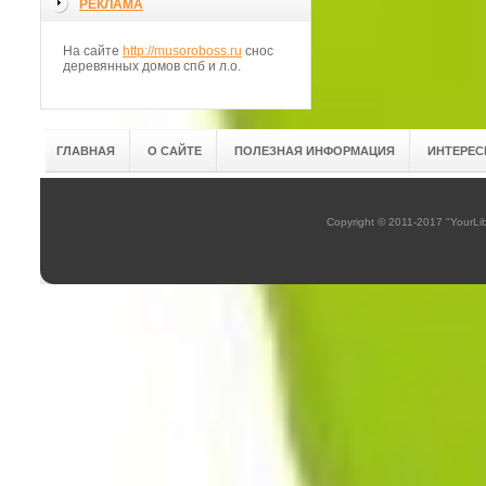
РЕКЛАМА
На сайте
http://musoroboss.ru
снос
деревянных домов спб и л.о.
ГЛАВНАЯ
О САЙТЕ
ПОЛЕЗНАЯ ИНФОРМАЦИЯ
ИНТЕРЕС
Copyright © 2011-2017 "YourL