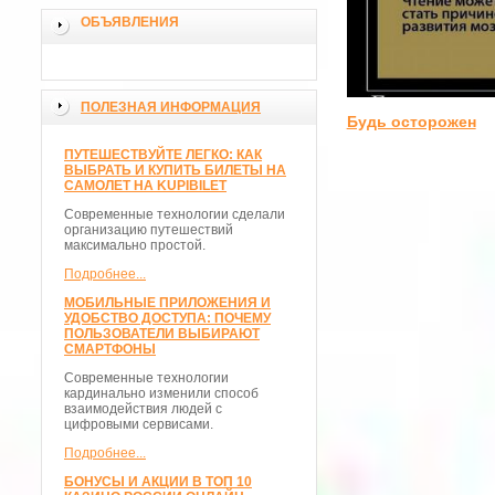
ОБЪЯВЛЕНИЯ
ПОЛЕЗНАЯ ИНФОРМАЦИЯ
Будь осторожен
ПУТЕШЕСТВУЙТЕ ЛЕГКО: КАК
ВЫБРАТЬ И КУПИТЬ БИЛЕТЫ НА
САМОЛЕТ НА KUPIBILET
Современные технологии сделали
организацию путешествий
максимально простой.
Подробнее...
МОБИЛЬНЫЕ ПРИЛОЖЕНИЯ И
УДОБСТВО ДОСТУПА: ПОЧЕМУ
ПОЛЬЗОВАТЕЛИ ВЫБИРАЮТ
СМАРТФОНЫ
Современные технологии
кардинально изменили способ
взаимодействия людей с
цифровыми сервисами.
Подробнее...
БОНУСЫ И АКЦИИ В ТОП 10