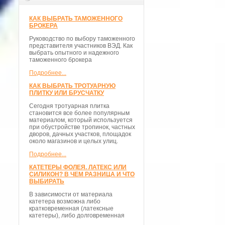
КАК ВЫБРАТЬ ТАМОЖЕННОГО
БРОКЕРА
Руководство по выбору таможенного
представителя участников ВЭД. Как
выбрать опытного и надежного
таможенного брокера
Подробнее...
КАК ВЫБРАТЬ ТРОТУАРНУЮ
ПЛИТКУ ИЛИ БРУСЧАТКУ
Сегодня тротуарная плитка
становится все более популярным
материалом, который используется
при обустройстве тропинок, частных
дворов, дачных участков, площадок
около магазинов и целых улиц.
Подробнее...
КАТЕТЕРЫ ФОЛЕЯ. ЛАТЕКС ИЛИ
СИЛИКОН? В ЧЕМ РАЗНИЦА И ЧТО
ВЫБИРАТЬ
В зависимости от материала
катетера возможна либо
кратковременная (латексные
катетеры), либо долговременная