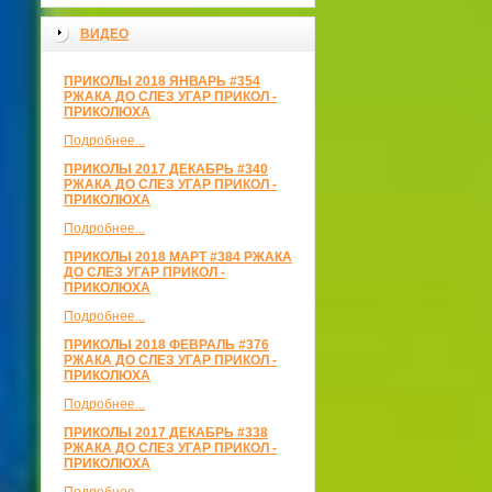
ВИДЕО
ПРИКОЛЫ 2018 ЯНВАРЬ #354
РЖАКА ДО СЛЕЗ УГАР ПРИКОЛ -
ПРИКОЛЮХА
Подробнее...
ПРИКОЛЫ 2017 ДЕКАБРЬ #340
РЖАКА ДО СЛЕЗ УГАР ПРИКОЛ -
ПРИКОЛЮХА
Подробнее...
ПРИКОЛЫ 2018 МАРТ #384 РЖАКА
ДО СЛЕЗ УГАР ПРИКОЛ -
ПРИКОЛЮХА
Подробнее...
ПРИКОЛЫ 2018 ФЕВРАЛЬ #376
РЖАКА ДО СЛЕЗ УГАР ПРИКОЛ -
ПРИКОЛЮХА
Подробнее...
ПРИКОЛЫ 2017 ДЕКАБРЬ #338
РЖАКА ДО СЛЕЗ УГАР ПРИКОЛ -
ПРИКОЛЮХА