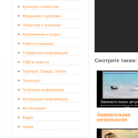
Культура и искусство
Медицина и здоровье
Общество и политика
Развлечение и отдых
Работа и карьера
Справочная информация
Смотрите также:
СМИ и новости
Торговля, Товары, Услуги
Транспорт
Полезная информация
Интересная информация
Фотогалерея
Занимательная
Видео
антропология
Новое