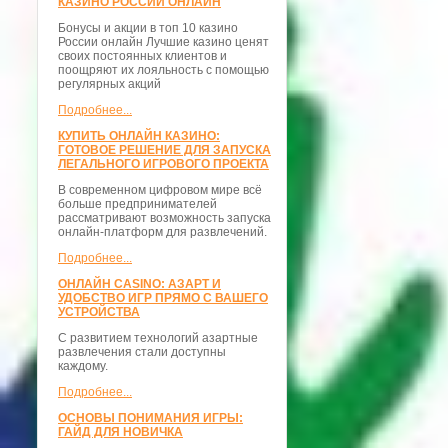
КАЗИНО РОССИИ ОНЛАЙН
Бонусы и акции в топ 10 казино
России онлайн Лучшие казино ценят
своих постоянных клиентов и
поощряют их лояльность с помощью
регулярных акций
Подробнее...
КУПИТЬ ОНЛАЙН КАЗИНО:
ГОТОВОЕ РЕШЕНИЕ ДЛЯ ЗАПУСКА
ЛЕГАЛЬНОГО ИГРОВОГО ПРОЕКТА
В современном цифровом мире всё
больше предпринимателей
рассматривают возможность запуска
онлайн-платформ для развлечений.
Подробнее...
ОНЛАЙН CASINO: АЗАРТ И
УДОБСТВО ИГР ПРЯМО С ВАШЕГО
УСТРОЙСТВА
С развитием технологий азартные
развлечения стали доступны
каждому.
Подробнее...
ОСНОВЫ ПОНИМАНИЯ ИГРЫ:
ГАЙД ДЛЯ НОВИЧКА